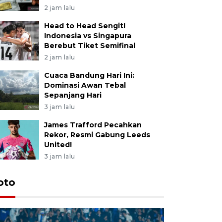
2 jam lalu
Head to Head Sengit!
Indonesia vs Singapura
Berebut Tiket Semifinal
2 jam lalu
Cuaca Bandung Hari Ini:
Dominasi Awan Tebal
Sepanjang Hari
3 jam lalu
James Trafford Pecahkan
Rekor, Resmi Gabung Leeds
United!
3 jam lalu
oto