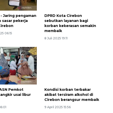
- Jaring pengaman
DPRD Kota Cirebon
 sasar pekerja
sebutkan layanan bagi
 Cirebon
korban kekerasan semakin
membaik
25 06:15
8 Juli 2025 19:11
 ASN Pemkot
Kondisi korban terbakar
ngkir usai libur
akibat tersiram alkohol di
Cirebon berangsur membaik
16:01
9 April 2025 15:56