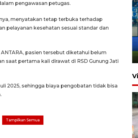
 dalam pengawasan petugas.
pnya, menyatakan tetap terbuka terhadap
 pelayanan kesehatan sesuai standar dan
Penutupan latihan bela negara
dan manajerial SPPI di
Balikpapan
 ANTARA, pasien tersebut diketahui belum
31 Juli 2026 18:01
n saat pertama kali dirawat di RSD Gunung Jati
V
uli 2025, sehingga biaya pengobatan tidak bisa
.
Tampilkan Semua
Pigai: Penangkapan begal