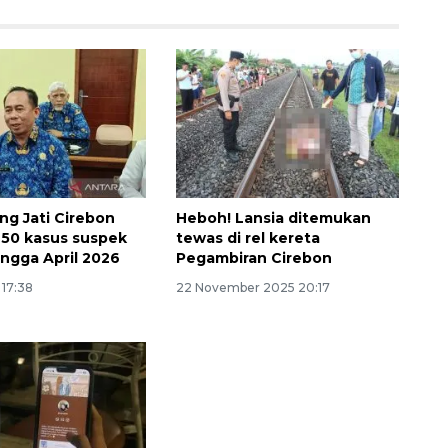
g Jati Cirebon
Heboh! Lansia ditemukan
50 kasus suspek
tewas di rel kereta
ngga April 2026
Pegambiran Cirebon
 17:38
22 November 2025 20:17
Vaksin HPV untuk siswa laki-
laki
2026-08-06 06:30:00