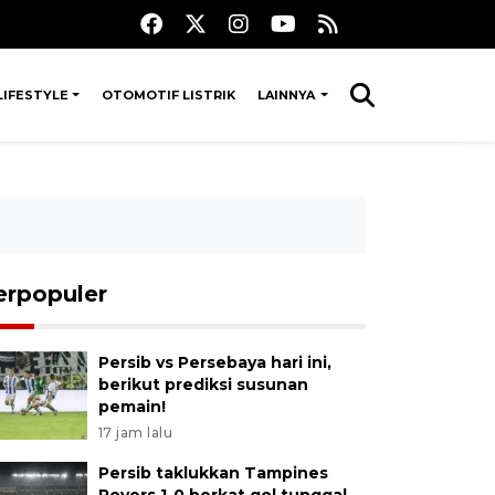
LIFESTYLE
OTOMOTIF LISTRIK
LAINNYA
erpopuler
Persib vs Persebaya hari ini,
berikut prediksi susunan
pemain!
17 jam lalu
Persib taklukkan Tampines