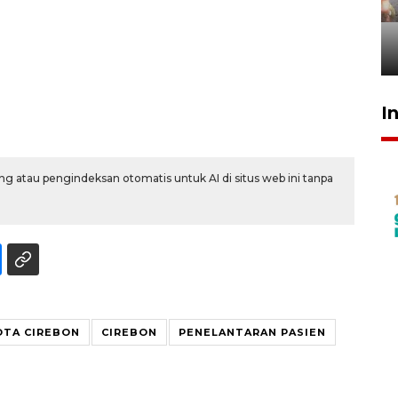
tetap kewenangan aparat
penegak hukum
29 Juli 2026 00:31
I
g atau pengindeksan otomatis untuk AI di situs web ini tanpa
OTA CIREBON
CIREBON
PENELANTARAN PASIEN