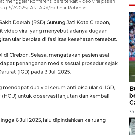
menggelar konferensi pers terkait video viral pasien
elasa (15/7/2025). ANTARA/Fathnur Rohman.
kit Daerah (RSD) Gunung Jati Kota Cirebon,
ait video viral yang menyebut adanya dugaan
tan ular berbisa di fasilitas kesehatan tersebut.
i di Cirebon, Selasa, mengatakan pasien asal
ndapat penanganan medis sesuai prosedur sejak
arurat (IGD) pada 3 Juli 2025.
 mendapat dua vial serum anti bisa ular di IGD,
B
b
t
(HCU) untuk observasi lanjutan dan kembali
C
39 
ingga 6 Juli 2025, lalu dipindahkan ke ruang