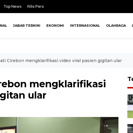
Top News
Rilis Pers
ONAL
JABAR TERKINI
EKONOMI
INTERNASIONAL
OLAHRAGA
i Cirebon mengklarifikasi video viral pasien gigitan ular
T
rebon mengklarifikasi
gitan ular