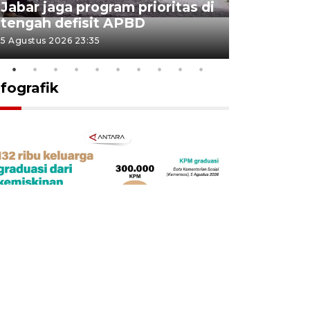
Jabar jaga program prioritas di
Sekolah 
tengah defisit APBD
dimulai
5 Agustus 2026 23:35
5 Agustus 202
nfografik