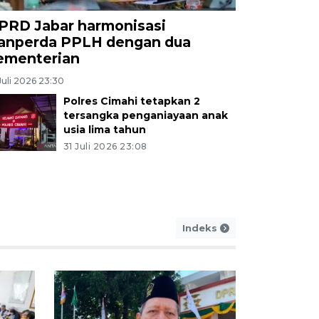
PRD Jabar harmonisasi
ONOMI
anperda PPLH dengan dua
TPHP Cianjur mencatat se
ementerian
encapai 577 ribu ton
Juli 2026 23:30
Polres Cimahi tetapkan 2
m lalu
tersangka penganiayaan anak
usia lima tahun
31 Juli 2026 23:08
Indeks