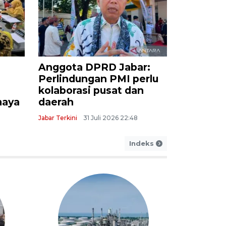
Komisi V DPRD Jabar
Polisi Ci
aiki
dorong pembangunan
penyeba
kawasan terintegrasi
dan bay
Sekolah Rakyat
terbakar
Jabar Terkini
31 Juli 2026 23:05
Jabar Terkini
Indeks