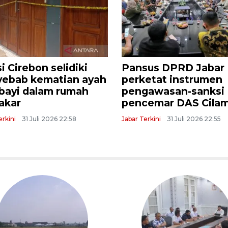
gota DPRD Jabar:
DPRD Jabar dorong
sus Ekonomi 2026
Pemkab Cianjur perb
ing hasilkan data
jalan menuju obyek
at
wisata
erkini
1 Agustus 2026 16:54
Jabar Terkini
31 Juli 2026 23:13