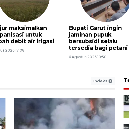
ng Pertamina
Dudung: Lokasi Sek
ongan memanfaatkan
Rakyat ditentukan
"flare" untuk tekan
berdasarkan pada
i
tingkat kemiskinan
wilayah
us 2026 17:53
5 Agustus 2026 17:52
T
Indeks