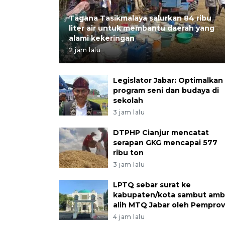
Tagana Tasikmalaya salurkan 84 ribu
liter air untuk membantu daerah yang
alami kekeringan
2 jam lalu
Legislator Jabar: Optimalkan
program seni dan budaya di
sekolah
3 jam lalu
DTPHP Cianjur mencatat
serapan GKG mencapai 577
ribu ton
3 jam lalu
LPTQ sebar surat ke
kabupaten/kota sambut ambi
alih MTQ Jabar oleh Pemprov
4 jam lalu