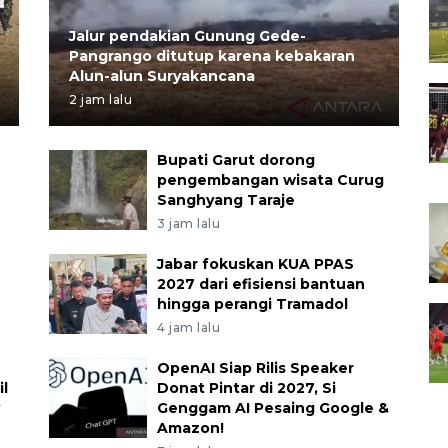
Jalur pendakian Gunung Gede-
Pangrango ditutup karena kebakaran
Alun-alun Suryakancana
2 jam lalu
Bupati Garut dorong
pengembangan wisata Curug
Sanghyang Taraje
3 jam lalu
Jabar fokuskan KUA PPAS
2027 dari efisiensi bantuan
hingga perangi Tramadol
4 jam lalu
OpenAI Siap Rilis Speaker
l
Donat Pintar di 2027, Si
Genggam AI Pesaing Google &
Amazon!