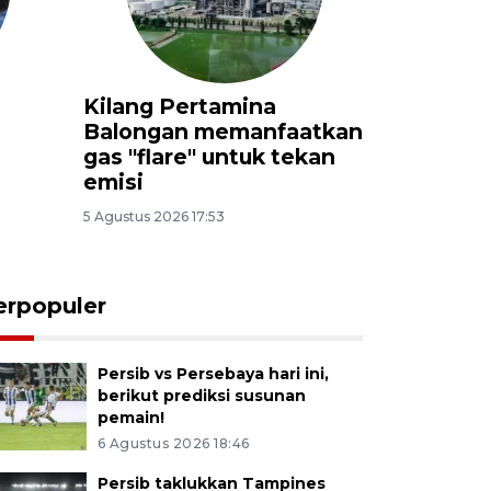
olah
Kemensos percepat
Legislat
penyelesaian
Optimal
pembangunan Sekolah
dan buda
Rakyat permanen
3 jam lalu
5 Agustus 2026 17:49
erpopuler
Persib vs Persebaya hari ini,
berikut prediksi susunan
pemain!
6 Agustus 2026 18:46
Persib taklukkan Tampines