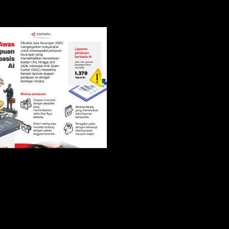
132 ribu keluarga
as penipuan
graduasi dari