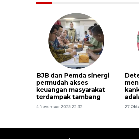
tekankan
Dedi Mulyadi bantah
PPP 
kasus
Jabar endapkan dana
dona
an Jabar
APBD di deposito dan
bukt
ayudara
usul Menkeu buka data
keu
22 Oktober 2025 02:03
5 Oktob