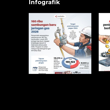
Infografik
160 ribu sambungan
baru jaringan gas
Aw