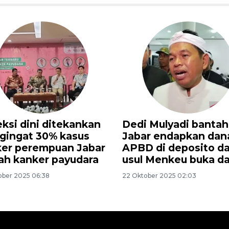
soroti Dedi Mulyadi:
Pemprov Jabar
si seribu sehari
banggakan Kabupat
i Jabar tak bisa urus
Bekasi hadirkan
angan!
transportasi publik
terintegrasi
er 2025 18:02
20 September 2025 20:32