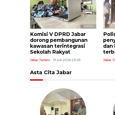
abar:
Majalengka tuntaskan
Ang
I perlu
perbaikan ribuan RTLH
Sen
 dan
pada 2026
pent
akur
Jabar Terkini
3 Agustus 2026 05:25
22:48
Jabar T
Asta Cita Jabar