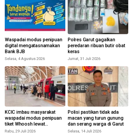
Waspadai modus penipuan
Polres Garut gagalkan
digital mengatasnamakan
peredaran ribuan butir obat
i
Bank BJB
keras
Selasa, 4 Agustus 2026
Jumat, 31 Juli 2026
R
3
KCIC imbau masyarakat
Polisi pastikan tidak ada
waspadai modus penipuan
macan yang turun gunung
tiket Whoosh lewat
dan serang warga di Garut
B
WhatsApp
Rabu, 29 Juli 2026
Selasa, 14 Juli 2026
R