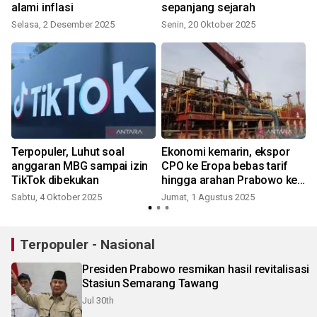
alami inflasi
sepanjang sejarah
Selasa, 2 Desember 2025
Senin, 20 Oktober 2025
S
Terpopuler, Luhut soal
Ekonomi kemarin, ekspor
anggaran MBG sampai izin
CPO ke Eropa bebas tarif
TikTok dibekukan
hingga arahan Prabowo ke
DEN
Sabtu, 4 Oktober 2025
Jumat, 1 Agustus 2025
Terpopuler - Nasional
Presiden Prabowo resmikan hasil revitalisasi
Stasiun Semarang Tawang
Jul 30th