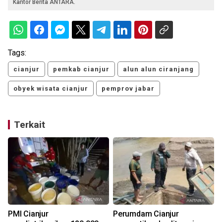
Kantor Berita ANTARA.
Tags:
cianjur
pemkab cianjur
alun alun ciranjang
obyek wisata cianjur
pemprov jabar
Terkait
PMI Cianjur
Perumdam Cianjur