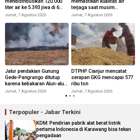
mendistribusikan 120.000
memastikan kualitas air
liter air ke 5.393 jiwa di 6
terjaga saat musim
kecamatan
kemarau
Jumat, 7 Agustus 2026
Jumat, 7 Agustus 2026
Jalur pendakian Gunung
DTPHP Cianjur mencatat
Gede-Pangrango ditutup
serapan GKG mencapai 577
karena kebakaran Alun-alun
ribu ton
Suryakancana
Jumat, 7 Agustus 2026
Jumat, 7 Agustus 2026
Terpopuler - Jabar Terkini
KDM: Pendirian pabrik alat berat listrik
pertama Indonesia di Karawang bisa tekan
pengadaan