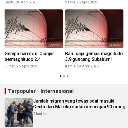
Sabtu, 26 April 2025
Sabtu, 26 April 2025
Gempa hari ini di Cianjur
Baru saja gempa magnitudo
bermagnitudo 2,4
3,9 guncang Sukabumi
Jumat, 25 April 2025
Kamis, 24 April 2025
R
Terpopuler - Internasional
Jumlah migran yang tewas saat masuki
Ceuta dari Maroko sudah mencapai 90 orang
4 hari lalu