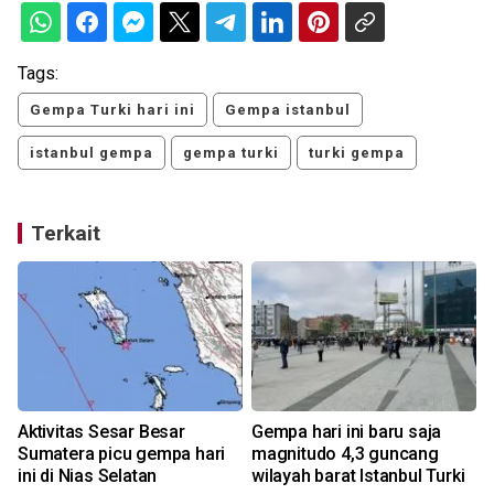
Tags:
Gempa Turki hari ini
Gempa istanbul
istanbul gempa
gempa turki
turki gempa
Terkait
Aktivitas Sesar Besar
Gempa hari ini baru saja
Sumatera picu gempa hari
magnitudo 4,3 guncang
ini di Nias Selatan
wilayah barat Istanbul Turki
K