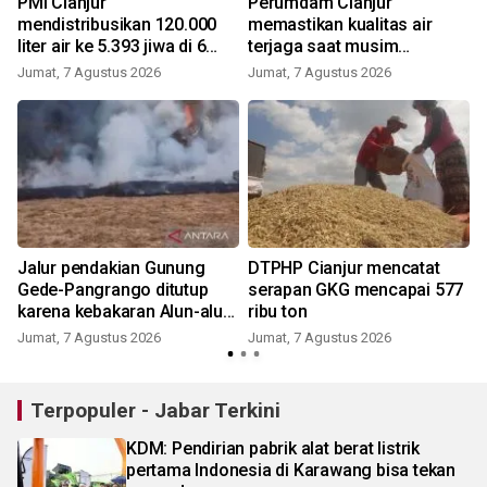
PMI Cianjur
Perumdam Cianjur
mendistribusikan 120.000
memastikan kualitas air
liter air ke 5.393 jiwa di 6
terjaga saat musim
kecamatan
kemarau
Jumat, 7 Agustus 2026
Jumat, 7 Agustus 2026
Jalur pendakian Gunung
DTPHP Cianjur mencatat
Gede-Pangrango ditutup
serapan GKG mencapai 577
karena kebakaran Alun-alun
ribu ton
Suryakancana
Jumat, 7 Agustus 2026
Jumat, 7 Agustus 2026
Terpopuler - Jabar Terkini
KDM: Pendirian pabrik alat berat listrik
pertama Indonesia di Karawang bisa tekan