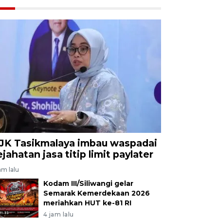
JK Tasikmalaya imbau waspadai
ejahatan jasa titip limit paylater
am lalu
Kodam III/Siliwangi gelar
Semarak Kemerdekaan 2026
meriahkan HUT ke-81 RI
4 jam lalu