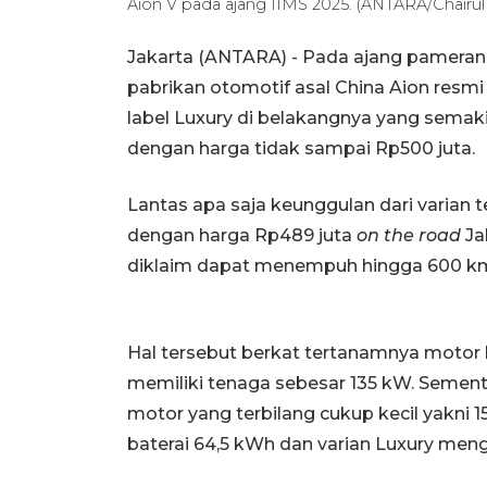
Aion V pada ajang IIMS 2025. (ANTARA/Chairu
Jakarta (ANTARA) - Pada ajang pameran 
pabrikan otomotif asal China Aion resm
label Luxury di belakangnya yang sem
dengan harga tidak sampai Rp500 juta.
Lantas apa saja keunggulan dari varian t
dengan harga Rp489 juta
on the road
Jak
diklaim dapat menempuh hingga 600 km
Hal tersebut berkat tertanamnya motor l
memiliki tenaga sebesar 135 kW. Sement
motor yang terbilang cukup kecil yakni 
baterai 64,5 kWh dan varian Luxury men