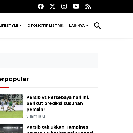
LIFESTYLE
OTOMOTIF LISTRIK
LAINNYA
erpopuler
Persib vs Persebaya hari ini,
berikut prediksi susunan
pemain!
7 jam lalu
Persib taklukkan Tampines