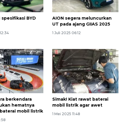
i spesifikasi BYD
AION segera meluncurkan
UT pada ajang GIIAS 2025
 12:34
1 Juli 2025 06:12
ara berkendara
Simak! Kiat rawat baterai
tukan hematnya
mobil listrik agar awet
aterai mobil listrik
1 Mei 2025 11:48
2:58