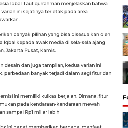
nesia Iqbal Taufiqurrahman menjelaskan bahwa
varian ini sejatinya terletak pada area
tawarkan.
ikan banyak pilihan yang bisa disesuaikan oleh
 Iqbal kepada awak media di sela-sela ajang
n, Jakarta Pusat, Kamis.
desain dan juga tampilan, kedua varian ini
 perbedaan banyak terjadi dalam segi fitur dan
misi ini memiliki kulkas berjalan. Dimana, fitur
F
 ditemukan pada kendaraan-kendaraan mewah
n sampai Rp1 miliar lebih.
Box
ini dapat memberikan berbagai manfaat