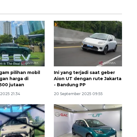
gam pilihan mobil
Ini yang terjadi saat geber
ngan harga di
Aion UT dengan rute Jakarta
Memberantas kejahatan
500 jutaan
- Bandung PP
jalanan Jakarta
2025 21:34
20 September 2025 09:55
2026-08-05 18:00:00