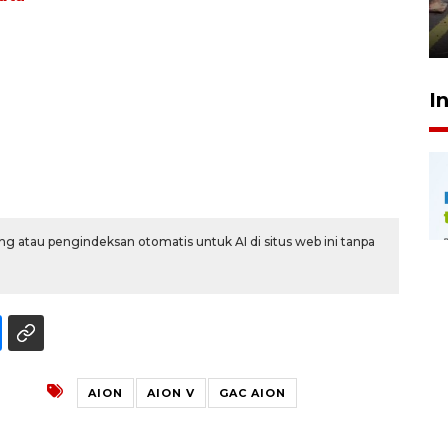
penegak hukum
29 Juli 2026 00:31
I
g atau pengindeksan otomatis untuk AI di situs web ini tanpa
AION
AION V
GAC AION