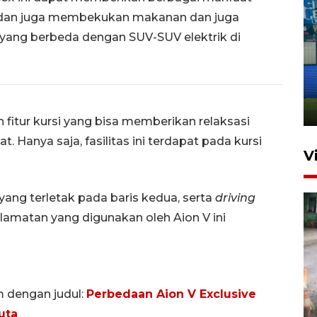
 dan juga membekukan makanan dan juga
yang berbeda dengan SUV-SUV elektrik di
Penutupan latihan bela negara
dan manajerial SPPI di
Balikpapan
31 Juli 2026 18:01
 fitur kursi yang bisa memberikan relaksasi
. Hanya saja, fasilitas ini terdapat pada kursi
V
yang terletak pada baris kedua, serta
driving
elamatan yang digunakan oleh Aion V ini
Pigai: Penangkapan begal
m dengan judul:
Perbedaan Aion V Exclusive
tetap kewenangan aparat
uta