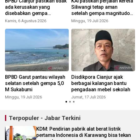
BPBD Cianjur pastikan tidak
KAI pastikan perjalan kereta
ada kerusakan yang
Siliwangi tetap aman
disebabkan gempa
setelah gempa magnitudo
Pangandaran
4.9 Sukabumi
Kamis, 6 Agustus 2026
Minggu, 19 Juli 2026
K
BPBD Garut pantau wilayah
Disdikpora Cianjur ajak
selatan setelah gempa 5,0
berbagai kalangan bantu
M Sukabumi
pengadaan mebel sekolah
Minggu, 19 Juli 2026
Jumat, 17 Juli 2026
R
Terpopuler - Jabar Terkini
KDM: Pendirian pabrik alat berat listrik
pertama Indonesia di Karawang bisa tekan