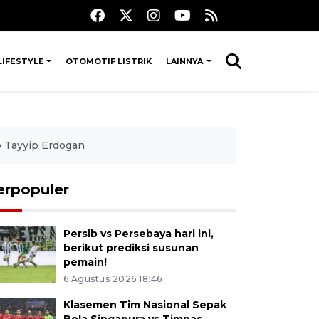
LIFESTYLE
OTOMOTIF LISTRIK
LAINNYA
p Tayyip Erdogan
erpopuler
Persib vs Persebaya hari ini,
berikut prediksi susunan
pemain!
6 Agustus 2026 18:46
Klasemen Tim Nasional Sepak