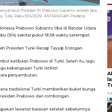
menyambut Presiden RI Prabowo Subianto setelah tiba
a, Turki, Rabu (9/4/2025). ANTARA/Galih Pradipta
donesia Prabowo Subianto tiba di Bandar Udara
abu (9/4) sekitar pukul 18.58 waktu setempat.
eh Presiden Turki Recep Tayyip Erdogan.
t ketibaan Prabowo di Turki. Selain itu, lagu
agu kebangsaan Turki
Istiklal
A
ara penyambutan.
l
T
usana tradisional Turki memberikan buket bunga
4 j
esiden Prabowo dan rombongan.
upakan lawatan balasan setelah sebelumnya