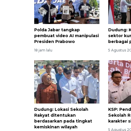
Polda Jabar tangkap
Dudung: K
pembuat video AI manipulasi
sektor ku
Presiden Prabowo
berbagai 
18 jam lalu
5 Agustus 2
Dudung: Lokasi Sekolah
KSP: Pend
Rakyat ditentukan
Sekolah 
berdasarkan pada tingkat
karakter 
kemiskinan wilayah
5 Agustus 2