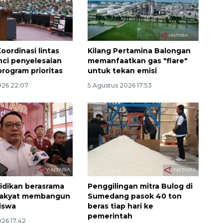
oordinasi lintas
Kilang Pertamina Balongan
nci penyelesaian
memanfaatkan gas "flare"
program prioritas
untuk tekan emisi
026 22:07
5 Agustus 2026 17:53
Ekonomi triwulan II-2026
tumbuh 5,29 persen
2026-08-06 18:45:00
idikan berasrama
Penggilingan mitra Bulog di
Rakyat membangun
Sumedang pasok 40 ton
siswa
beras tiap hari ke
pemerintah
026 17:42