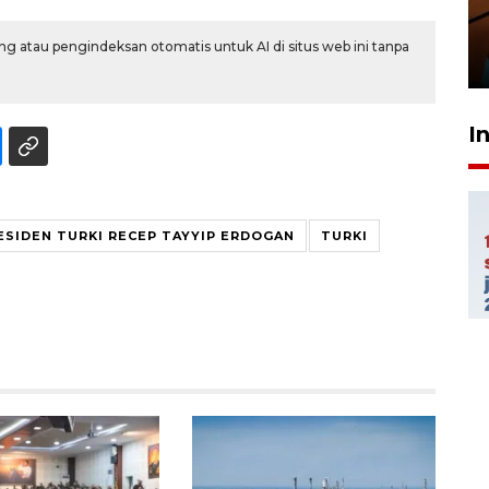
amankan tiket semifinal Piala
Presiden
g atau pengindeksan otomatis untuk AI di situs web ini tanpa
29 Juli 2026 01:36
I
ESIDEN TURKI RECEP TAYYIP ERDOGAN
TURKI