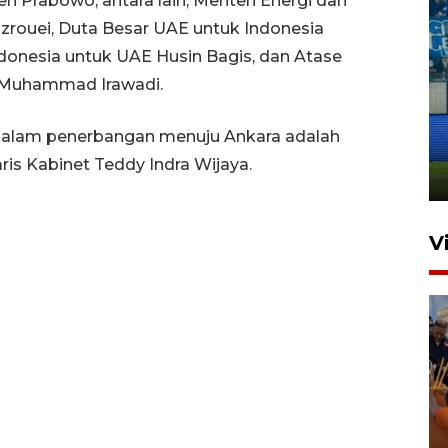
Prabowo, antara lain, Menteri Energi dan
zrouei, Duta Besar UAE untuk Indonesia
ndonesia untuk UAE Husin Bagis, dan Atase
I Muhammad Irawadi.
Penutupan latihan bela negara
dan manajerial SPPI di
alam penerbangan menuju Ankara adalah
Balikpapan
ris Kabinet Teddy Indra Wijaya.
31 Juli 2026 18:01
V
Taklukkan DPMM FC, Persib