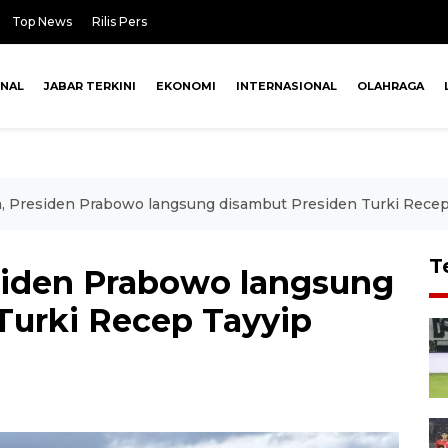
Top News
Rilis Pers
ONAL
JABAR TERKINI
EKONOMI
INTERNASIONAL
OLAHRAGA
a, Presiden Prabowo langsung disambut Presiden Turki Rece
T
esiden Prabowo langsung
Turki Recep Tayyip