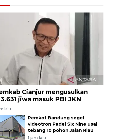
emkab Cianjur mengusulkan
73.631 jiwa masuk PBI JKN
am lalu
Pemkot Bandung segel
videotron Padel Six Nine usai
tebang 10 pohon Jalan Riau
1 jam lalu