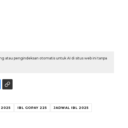
g atau pengindeksan otomatis untuk AI di situs web ini tanpa
Waspadai penyakit saat
musim kemarau
2026-08-05 12:00:00
 2025
IBL GOPAY 225
JADWAL IBL 2025