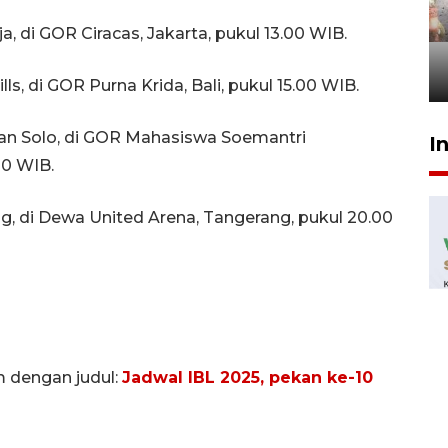
Pigai: Penangkapan begal
tetap kewenangan aparat
, di GOR Ciracas, Jakarta, pukul 13.00 WIB.
penegak hukum
29 Juli 2026 00:31
ls, di GOR Purna Krida, Bali, pukul 15.00 WIB.
awan Solo, di GOR Mahasiswa Soemantri
I
00 WIB.
g, di Dewa United Arena, Tangerang, pukul 20.00
m dengan judul:
Jadwal IBL 2025, pekan ke-10