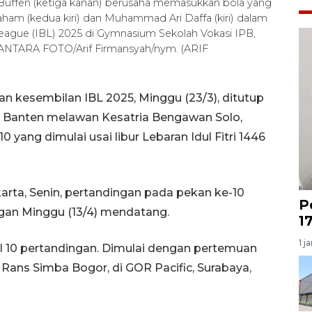
uffen (ketiga kanan) berusaha memasukkan bola yang
aham (kedua kiri) dan Muhammad Ari Daffa (kiri) dalam
League (IBL) 2025 di Gymnasium Sekolah Vokasi IPB,
. ANTARA FOTO/Arif Firmansyah/nym. (ARIF
an kesembilan IBL 2025, Minggu (23/3), ditutup
Banten melawan Kesatria Bengawan Solo,
ang dimulai usai libur Lebaran Idul Fitri 1446
karta, Senin, pertandingan pada pekan ke-10
P
ngan Minggu (13/4) mendatang.
1
1 j
al 10 pertandingan. Dimulai dengan pertemuan
Rans Simba Bogor, di GOR Pacific, Surabaya,