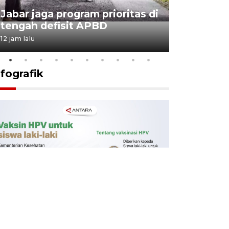
KSP past
Jabar jaga program prioritas di
Sekolah 
tengah defisit APBD
dimulai
12 jam lalu
13 jam lalu
nfografik