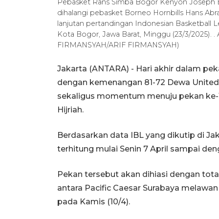
Pebasket Rans Simba Bogor Kenyon Joseph B
dihalangi pebasket Borneo Hornbills Hans Abr
lanjutan pertandingan Indonesian Basketball 
Kota Bogor, Jawa Barat, Minggu (23/3/2025). 
FIRMANSYAH/ARIF FIRMANSYAH)
Jakarta (ANTARA) - Hari akhir dalam pek
dengan kemenangan 81-72 Dewa United 
sekaligus momentum menuju pekan ke-10 y
Hijriah.
Berdasarkan data IBL yang dikutip di Ja
terhitung mulai Senin 7 April sampai de
Pekan tersebut akan dihiasi dengan tot
antara Pacific Caesar Surabaya melawan 
pada Kamis (10/4).