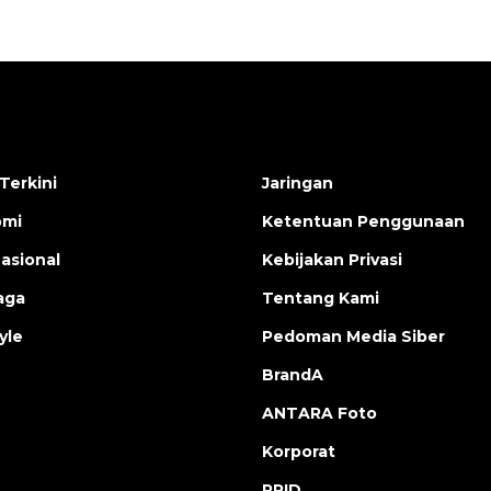
Terkini
Jaringan
omi
Ketentuan Penggunaan
nasional
Kebijakan Privasi
aga
Tentang Kami
yle
Pedoman Media Siber
BrandA
ANTARA Foto
Korporat
PPID