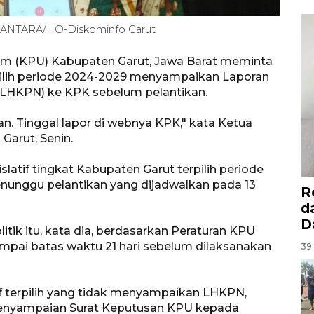
. ANTARA/HO-Diskominfo Garut
um (KPU) Kabupaten Garut, Jawa Barat meminta
ilih periode 2024-2029 menyampaikan Laporan
(LHKPN) ke KPK sebelum pelantikan.
an. Tinggal lapor di webnya KPK," kata Ketua
Garut, Senin.
latif tingkat Kabupaten Garut terpilih periode
nunggu pelantikan yang dijadwalkan pada 13
R
d
D
olitik itu, kata dia, berdasarkan Peraturan KPU
pai batas waktu 21 hari sebelum dilaksanakan
39 
f terpilih yang tidak menyampaikan LHKPN,
 penyampaian Surat Keputusan KPU kepada