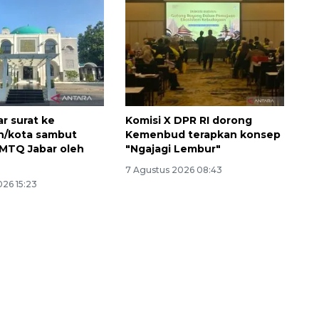
r surat ke
Komisi X DPR RI dorong
n/kota sambut
Kemenbud terapkan konsep
h MTQ Jabar oleh
"Ngajagi Lembur"
7 Agustus 2026 08:43
026 15:23
160 ribu sambungan baru
jaringan gas 2026
2026-08-07 18:00:00