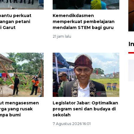
Taklukkan DPMM FC, Persib
amankan tiket semifinal Piala
Presiden
antu perkuat
Kemendikdasmen
angan petani
memperkuat pembelajaran
29 Juli 2026 01:36
i Garut
mendalam STEM bagi guru
21 jam lalu
I
ut mengasesmen
Legislator Jabar: Optimalkan
ga yang rusak
program seni dan budaya di
empa bumi
sekolah
7 Agustus 2026 16:01