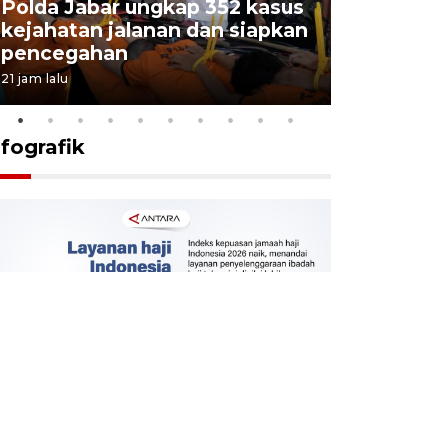
Polda Jabar ungkap 352 kasus
kejahatan jalanan dan siapkan
Jabar jag
pencegahan
tengah d
21 jam lalu
5 Agustus 202
nfografik