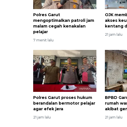
Polres Garut
OJK memb
mengoptimalkan patroli jam
akses keu
malam cegah kenakalan
kentang d
pelajar
21 jam lalu
7 menit lalu
Polres Garut proses hukum
BPBD Gar
berandalan bermotor pelajar
rumah war
agar efek jera
akibat g
21 jam lalu
21 jam lalu