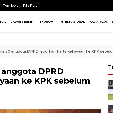
Top News
Rilis Pers
ONAL
JABAR TERKINI
EKONOMI
INTERNASIONAL
OLAHRAGA
ta 50 anggota DPRD laporkan harta kekayaan ke KPK sebelu
T
0 anggota DPRD
ayaan ke KPK sebelum