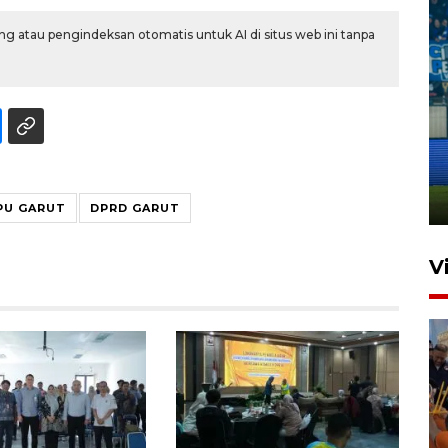
g atau pengindeksan otomatis untuk AI di situs web ini tanpa
Penutupan latihan bela negara
dan manajerial SPPI di
Balikpapan
31 Juli 2026 18:01
PU GARUT
DPRD GARUT
V