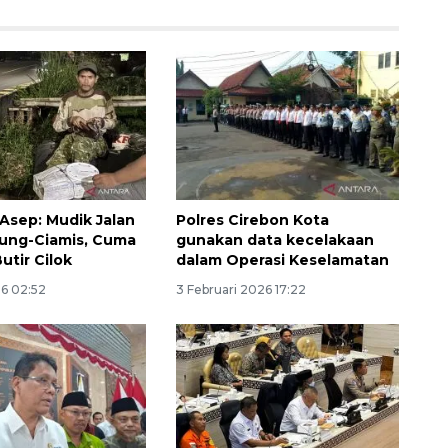
 Asep: Mudik Jalan
Polres Cirebon Kota
ung-Ciamis, Cuma
gunakan data kecelakaan
utir Cilok
dalam Operasi Keselamatan
26 02:52
3 Februari 2026 17:22
Ekonomi triwulan II-2026
tumbuh 5,29 persen
2026-08-06 18:45:00