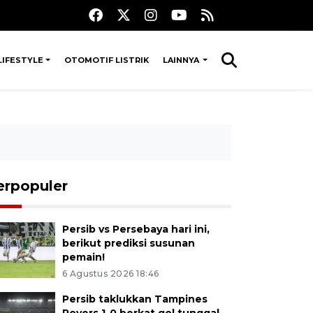
LIFESTYLE
OTOMOTIF LISTRIK
LAINNYA
erpopuler
Persib vs Persebaya hari ini,
berikut prediksi susunan
pemain!
6 Agustus 2026 18:46
Persib taklukkan Tampines