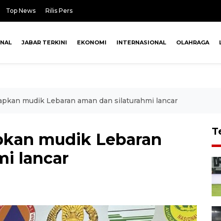
Top News
Rilis Pers
ONAL
JABAR TERKINI
EKONOMI
INTERNASIONAL
OLAHRAGA
pkan mudik Lebaran aman dan silaturahmi lancar
T
pkan mudik Lebaran
i lancar