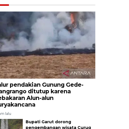
alur pendakian Gunung Gede-
angrango ditutup karena
ebakaran Alun-alun
uryakancana
am lalu
Bupati Garut dorong
pengembangan wisata Curug