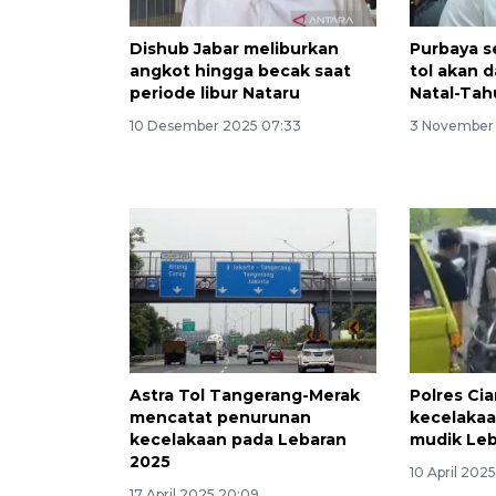
Dishub Jabar meliburkan
Purbaya s
angkot hingga becak saat
tol akan d
periode libur Nataru
Natal-Tah
10 Desember 2025 07:33
3 November 
Astra Tol Tangerang-Merak
Polres Ci
mencatat penurunan
kecelakaa
kecelakaan pada Lebaran
mudik Leb
2025
10 April 2025
17 April 2025 20:09