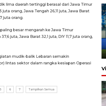
udik lima daerah tertinggi berasal dari Jawa Timur
 juta orang, Jawa Tengah 26,11 juta, Jawa Barat
7 juta orang.
paling besar mengarah ke Jawa Timur
Penutupan latihan bela negara
7,6 juta, Jawa Barat 32,1 juta, DIY 11,7 juta orang,
dan manajerial SPPI di
Balikpapan
31 Juli 2026 18:01
iatan mudik-balik Lebaran semakin
r) lintas sektor dalam rangka kesiapan Operasi
V
5
6
7
Tampilkan Semua