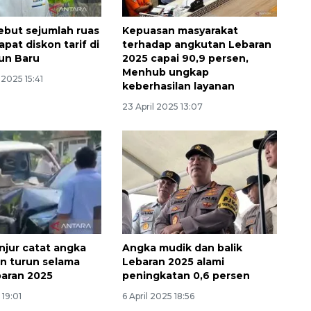
ebut sejumlah ruas
Kepuasan masyarakat
apat diskon tarif di
terhadap angkutan Lebaran
un Baru
2025 capai 90,9 persen,
Menhub ungkap
2025 15:41
keberhasilan layanan
23 April 2025 13:07
anjur catat angka
Angka mudik dan balik
n turun selama
Lebaran 2025 alami
aran 2025
peningkatan 0,6 persen
 19:01
6 April 2025 18:56