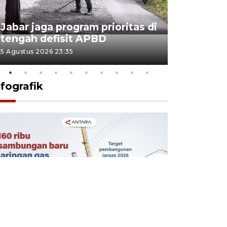
KSP past
Jabar jaga program prioritas di
Sekolah 
tengah defisit APBD
dimulai
5 Agustus 2026 23:35
5 Agustus 202
nfografik