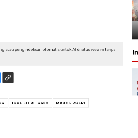
Pigai: Penangkapan begal
tetap kewenangan aparat
penegak hukum
29 Juli 2026 00:31
g atau pengindeksan otomatis untuk AI di situs web ini tanpa
I
24
IDUL FITRI 1445H
MABES POLRI