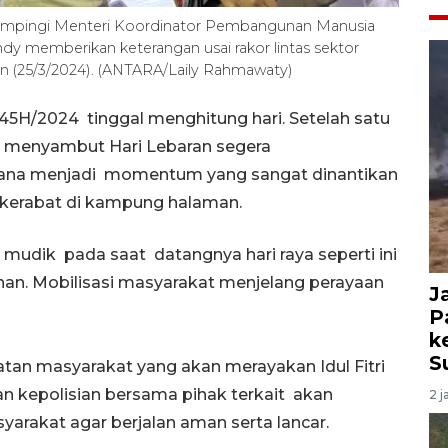
didampingi Menteri Koordinator Pembangunan Manusia
 memberikan keterangan usai rakor lintas sektor
in (25/3/2024). (ANTARA/Laily Rahmawaty)
1445H/2024 tinggal menghitung hari. Setelah satu
r menyambut Hari Lebaran segera
sana menjadi momentum yang sangat dinantikan
 kerabat di kampung halaman.
udik pada saat datangnya hari raya seperti ini
unan. Mobilisasi masyarakat menjelang perayaan
J
P
k
S
tan masyarakat yang akan merayakan Idul Fitri
ran kepolisian bersama pihak terkait akan
2 j
arakat agar berjalan aman serta lancar.