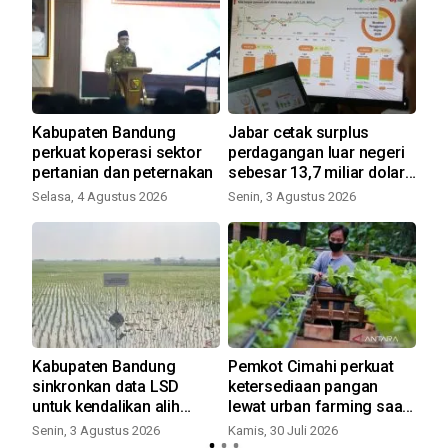
Kabupaten Bandung
Jabar cetak surplus
Pr
perkuat koperasi sektor
perdagangan luar negeri
Ka
pertanian dan peternakan
sebesar 13,7 miliar dolar
Kam
AS
Selasa, 4 Agustus 2026
Senin, 3 Agustus 2026
tok
Kabupaten Bandung
Pemkot Cimahi perkuat
DT
up
sinkronkan data LSD
ketersediaan pangan
raj
untuk kendalikan alih
lewat urban farming saat
Ba
fungsi lahan
kemarau
ter
Senin, 3 Agustus 2026
Kamis, 30 Juli 2026
Sel