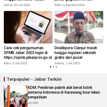
Kamis, 30 Juli 2026
Rabu, 6 Agustus 2025
S
Cara cek pengumuman
Disdikpora Cianjur masih
SPMB Jabar 2025 login di
tunggu regulasi sekolah
https://spmb.jabarprov.go.id
gratis dari pusat
Rabu, 9 Juli 2025
Selasa, 1 Juli 2025
Terpopuler - Jabar Terkini
KDM: Pendirian pabrik alat berat listrik
pertama Indonesia di Karawang bisa tekan
pengadaan
Jul 30th