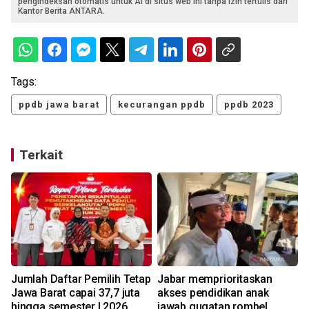
pengindeksan otomatis untuk AI di situs web ini tanpa izin tertulis dari
Kantor Berita ANTARA.
Tags:
ppdb jawa barat
kecurangan ppdb
ppdb 2023
Terkait
Jumlah Daftar Pemilih Tetap
Jabar memprioritaskan
Jawa Barat capai 37,7 juta
akses pendidikan anak
hingga semester I 2026
jawab gugatan rombel