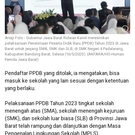
Arsip Foto - Gubernur Jawa Barat Ridwan Kamil meresmikan
pelaksanaan Penerimaan Peserta Didik Baru (PPDB) Tahun 2023 di Jawa
Barat untuk jenjang SMA, SMK dan SLB, di SMK Negeri 4 Padalarang,
Kabupaten Bandung Barat, Selasa (16/5/2023). (ANTARA/HO-Humas
Pemda Jawa Barat)
Pendaftar PPDB yang ditolak, ia mengatakan, bisa
masuk ke sekolah yang lain sesuai dengan ketentuan
yang berlaku.
Pelaksanaan PPDB Tahun 2023 tingkat sekolah
menengah atas (SMA), sekolah menengah kejuruan
(SMK), dan sekolah luar biasa (SLB) di Provinsi Jawa
Barat telah rampung dan dilanjutkan dengan Masa
Pengenalan Lingkungan Sekolah (MPLS).