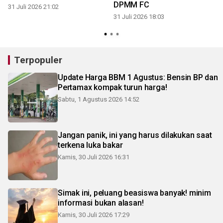
DPMM FC
31 Juli 2026 21:02
31 Juli 2026 18:03
3
Terpopuler
Update Harga BBM 1 Agustus: Bensin BP dan
Pertamax kompak turun harga!
Sabtu, 1 Agustus 2026 14:52
Jangan panik, ini yang harus dilakukan saat
terkena luka bakar
Kamis, 30 Juli 2026 16:31
Simak ini, peluang beasiswa banyak! minim
informasi bukan alasan!
Kamis, 30 Juli 2026 17:29