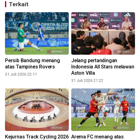
Terkait
Persib Bandung menang
Jelang pertandingan
atas Tampines Rovers
Indonesia All Stars melawan
Aston Villa
31 Juli 2026 22:11
31 Juli 2026 21:22
3
Kejurnas Track Cycling 2026
Arema FC menang atas