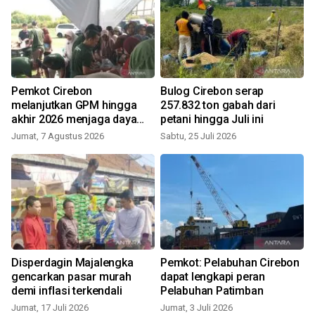
s
Pemkot Cirebon
Bulog Cirebon serap
melanjutkan GPM hingga
257.832 ton gabah dari
akhir 2026 menjaga daya
petani hingga Juli ini
beli warga
Jumat, 7 Agustus 2026
Sabtu, 25 Juli 2026
S
Disperdagin Majalengka
Pemkot: Pelabuhan Cirebon
gencarkan pasar murah
dapat lengkapi peran
demi inflasi terkendali
Pelabuhan Patimban
Jumat, 17 Juli 2026
Jumat, 3 Juli 2026
S