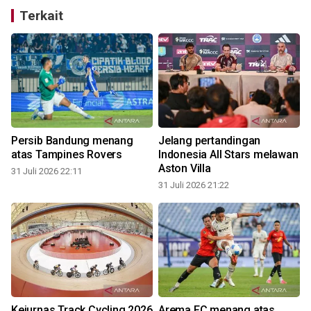
Terkait
Persib Bandung menang
Jelang pertandingan
atas Tampines Rovers
Indonesia All Stars melawan
Aston Villa
31 Juli 2026 22:11
31 Juli 2026 21:22
3
Kejurnas Track Cycling 2026
Arema FC menang atas