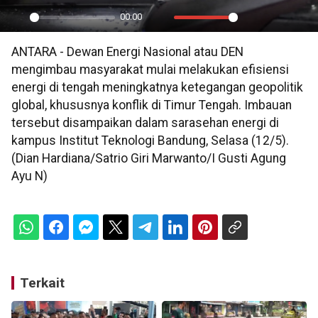
00:00
Play
Mute
Settings
PIP
En
ANTARA - Dewan Energi Nasional atau DEN
ful
mengimbau masyarakat mulai melakukan efisiensi
energi di tengah meningkatnya ketegangan geopolitik
global, khususnya konflik di Timur Tengah. Imbauan
tersebut disampaikan dalam sarasehan energi di
kampus Institut Teknologi Bandung, Selasa (12/5).
(Dian Hardiana/Satrio Giri Marwanto/I Gusti Agung
Ayu N)
Terkait