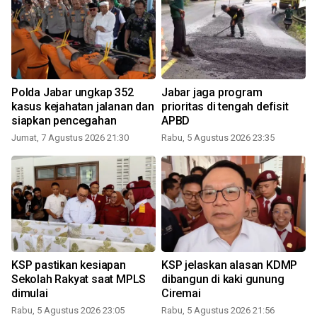
Polda Jabar ungkap 352
Jabar jaga program
n
kasus kejahatan jalanan dan
prioritas di tengah defisit
siapkan pencegahan
APBD
Jumat, 7 Agustus 2026 21:30
Rabu, 5 Agustus 2026 23:35
KSP pastikan kesiapan
KSP jelaskan alasan KDMP
Sekolah Rakyat saat MPLS
dibangun di kaki gunung
dimulai
Ciremai
Rabu, 5 Agustus 2026 23:05
Rabu, 5 Agustus 2026 21:56
K