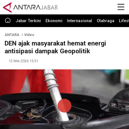
Jabar Terkini
Ekonomi
Internasional
Olahraga
Lifes
ANTARA
Video
DEN ajak masyarakat hemat energi
antisipasi dampak Geopolitik
12 Mei 2026 15:31
Play