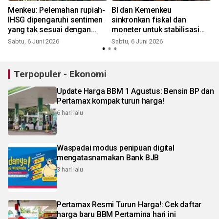
Menkeu: Pelemahan rupiah-
BI dan Kemenkeu
IHSG dipengaruhi sentimen
sinkronkan fiskal dan
yang tak sesuai dengan
moneter untuk stabilisasi
fundamental ekonomi RI
rupiah
Sabtu, 6 Juni 2026
Sabtu, 6 Juni 2026
S
Terpopuler - Ekonomi
Update Harga BBM 1 Agustus: Bensin BP dan
Pertamax kompak turun harga!
6 hari lalu
Waspadai modus penipuan digital
mengatasnamakan Bank BJB
3 hari lalu
Pertamax Resmi Turun Harga!: Cek daftar
harga baru BBM Pertamina hari ini