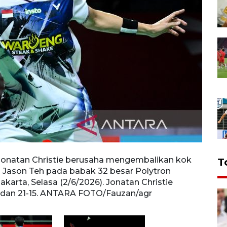
 Jonatan Christie berusaha mengembalikan kok
Pebul
T
g Jason Teh pada babak 32 besar Polytron
kok k
akarta, Selasa (2/6/2026). Jonatan Christie
Indone
 dan 21-15. ANTARA FOTO/Fauzan/agr
menan