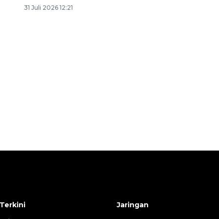
31 Juli 2026 12:21
Awas penipuan berbasis AI
2026-08-07 13:45:00
Terkini
Jaringan