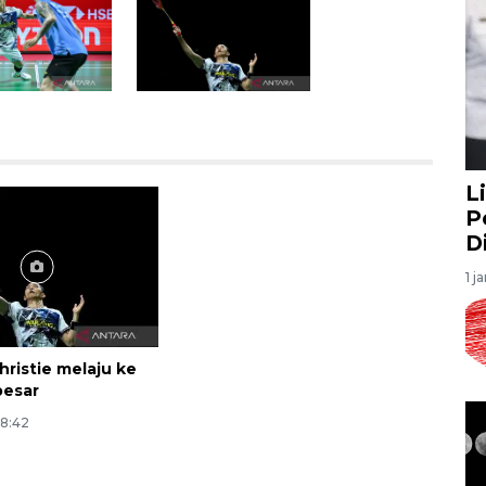
L
P
D
1 j
hristie melaju ke
besar
18:42