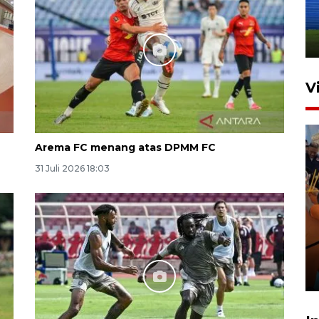
dan manajerial SPPI di
Balikpapan
31 Juli 2026 18:01
V
Arema FC menang atas DPMM FC
31 Juli 2026 18:03
Taklukkan DPMM FC, Persib
amankan tiket semifinal Piala
Presiden
29 Juli 2026 01:36