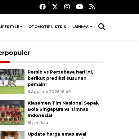
LIFESTYLE
OTOMOTIF LISTRIK
LAINNYA
erpopuler
Persib vs Persebaya hari ini,
berikut prediksi susunan
pemain!
6 Agustus 2026 18:46
Klasemen Tim Nasional Sepak
Bola Singapura vs Timnas
Indonesia!
16 jam lalu
Update harga emas awal