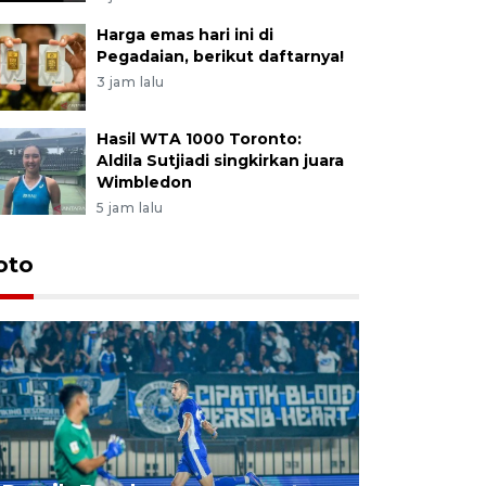
Harga emas hari ini di
Pegadaian, berikut daftarnya!
3 jam lalu
Hasil WTA 1000 Toronto:
Aldila Sutjiadi singkirkan juara
Wimbledon
5 jam lalu
oto
Jelang p