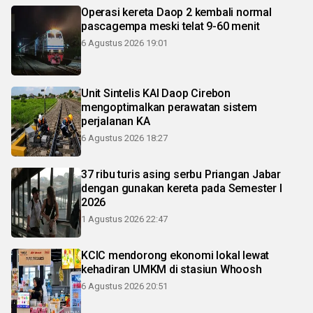
Operasi kereta Daop 2 kembali normal
pascagempa meski telat 9-60 menit
6 Agustus 2026 19:01
Unit Sintelis KAI Daop Cirebon
mengoptimalkan perawatan sistem
perjalanan KA
6 Agustus 2026 18:27
37 ribu turis asing serbu Priangan Jabar
dengan gunakan kereta pada Semester I
2026
1 Agustus 2026 22:47
KCIC mendorong ekonomi lokal lewat
kehadiran UMKM di stasiun Whoosh
6 Agustus 2026 20:51