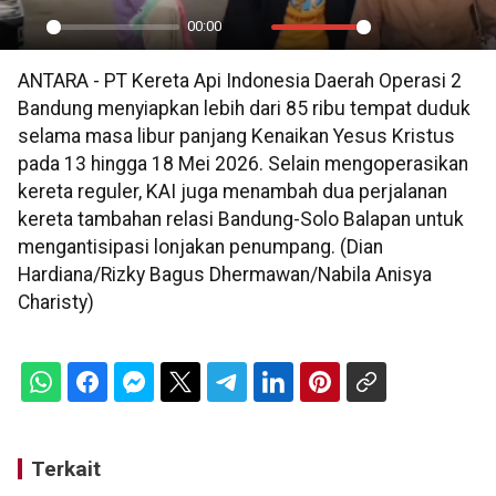
00:00
Play
Mute
Settings
PIP
En
ANTARA - PT Kereta Api Indonesia Daerah Operasi 2
ful
Bandung menyiapkan lebih dari 85 ribu tempat duduk
selama masa libur panjang Kenaikan Yesus Kristus
pada 13 hingga 18 Mei 2026. Selain mengoperasikan
kereta reguler, KAI juga menambah dua perjalanan
kereta tambahan relasi Bandung-Solo Balapan untuk
mengantisipasi lonjakan penumpang. (Dian
Hardiana/Rizky Bagus Dhermawan/Nabila Anisya
Charisty)
Terkait