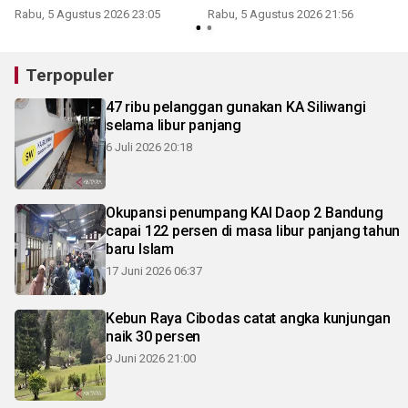
Rabu, 5 Agustus 2026 23:05
Rabu, 5 Agustus 2026 21:56
K
Terpopuler
47 ribu pelanggan gunakan KA Siliwangi
selama libur panjang
6 Juli 2026 20:18
Okupansi penumpang KAI Daop 2 Bandung
capai 122 persen di masa libur panjang tahun
baru Islam
17 Juni 2026 06:37
Kebun Raya Cibodas catat angka kunjungan
naik 30 persen
9 Juni 2026 21:00