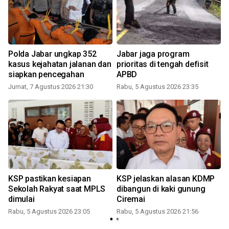
Polda Jabar ungkap 352
Jabar jaga program
n
kasus kejahatan jalanan dan
prioritas di tengah defisit
siapkan pencegahan
APBD
Jumat, 7 Agustus 2026 21:30
Rabu, 5 Agustus 2026 23:35
KSP pastikan kesiapan
KSP jelaskan alasan KDMP
Sekolah Rakyat saat MPLS
dibangun di kaki gunung
dimulai
Ciremai
Rabu, 5 Agustus 2026 23:05
Rabu, 5 Agustus 2026 21:56
K