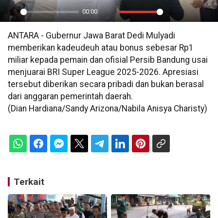
00:00
Play
Mute
Settings
PIP
En
ANTARA - Gubernur Jawa Barat Dedi Mulyadi
ful
memberikan kadeudeuh atau bonus sebesar Rp1
miliar kepada pemain dan ofisial Persib Bandung usai
menjuarai BRI Super League 2025-2026. Apresiasi
tersebut diberikan secara pribadi dan bukan berasal
dari anggaran pemerintah daerah.
(Dian Hardiana/Sandy Arizona/Nabila Anisya Charisty)
Terkait