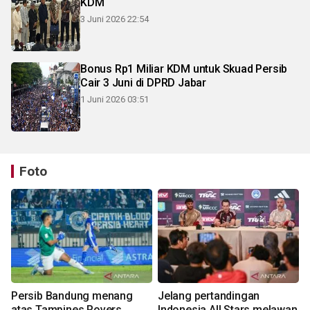
KDM
3 Juni 2026 22:54
Bonus Rp1 Miliar KDM untuk Skuad Persib
Cair 3 Juni di DPRD Jabar
1 Juni 2026 03:51
Foto
Persib Bandung menang
Jelang pertandingan
atas Tampines Rovers
Indonesia All Stars melawan