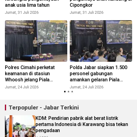
anak usia lima tahun
Cipongkor
Jumat, 31 Juli 2026
Jumat, 31 Juli 2026
R
t
Polres Cimahi perketat
Polda Jabar siapkan 1.500
keamanan di stasiun
personel gabungan
Whoosh jelang Piala
amankan gelaran Piala
Presiden
Presiden
Jumat, 24 Juli 2026
Jumat, 24 Juli 2026
M
Terpopuler - Jabar Terkini
KDM: Pendirian pabrik alat berat listrik
pertama Indonesia di Karawang bisa tekan
pengadaan