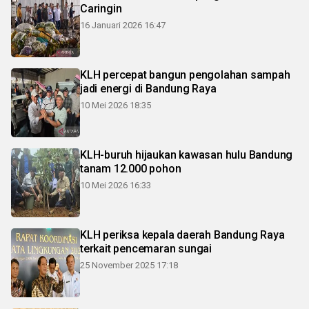
Caringin
16 Januari 2026 16:47
KLH percepat bangun pengolahan sampah
jadi energi di Bandung Raya
10 Mei 2026 18:35
KLH-buruh hijaukan kawasan hulu Bandung
tanam 12.000 pohon
10 Mei 2026 16:33
KLH periksa kepala daerah Bandung Raya
terkait pencemaran sungai
25 November 2025 17:18