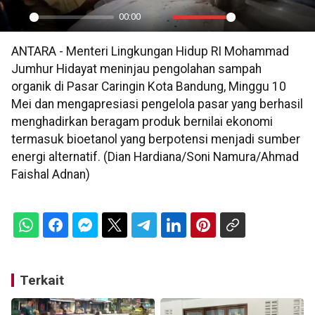
00:00
Play
Mute
Settings
PIP
En
ANTARA - Menteri Lingkungan Hidup RI Mohammad
ful
Jumhur Hidayat meninjau pengolahan sampah
organik di Pasar Caringin Kota Bandung, Minggu 10
Mei dan mengapresiasi pengelola pasar yang berhasil
menghadirkan beragam produk bernilai ekonomi
termasuk bioetanol yang berpotensi menjadi sumber
energi alternatif. (Dian Hardiana/Soni Namura/Ahmad
Faishal Adnan)
Terkait