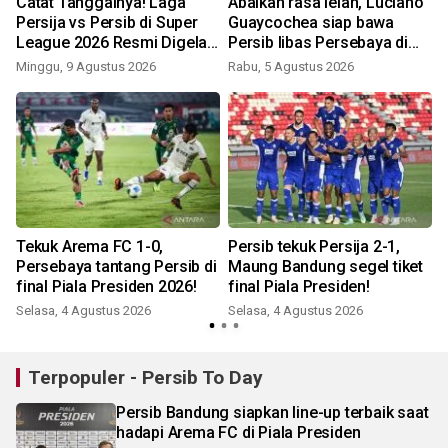
Catat Tanggalnya! Laga
Abaikan rasa lelah, Luciano
Persija vs Persib di Super
Guaycochea siap bawa
League 2026 Resmi Digelar
Persib libas Persebaya di
di GBK
final Piala Presiden!
Minggu, 9 Agustus 2026
Rabu, 5 Agustus 2026
Tekuk Arema FC 1-0,
Persib tekuk Persija 2-1,
Persebaya tantang Persib di
Maung Bandung segel tiket
final Piala Presiden 2026!
final Piala Presiden!
Selasa, 4 Agustus 2026
Selasa, 4 Agustus 2026
Terpopuler - Persib To Day
Persib Bandung siapkan line-up terbaik saat
hadapi Arema FC di Piala Presiden