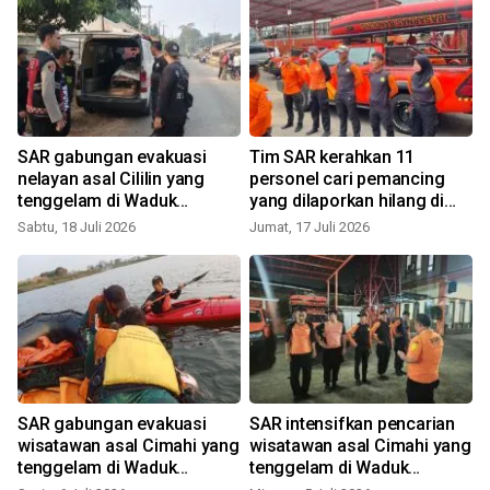
n
SAR gabungan evakuasi
Tim SAR kerahkan 11
nelayan asal Cililin yang
personel cari pemancing
tenggelam di Waduk
yang dilaporkan hilang di
Saguling
Waduk Saguling
Sabtu, 18 Juli 2026
Jumat, 17 Juli 2026
S
SAR gabungan evakuasi
SAR intensifkan pencarian
wisatawan asal Cimahi yang
wisatawan asal Cimahi yang
tenggelam di Waduk
tenggelam di Waduk
Saguling
Saguling