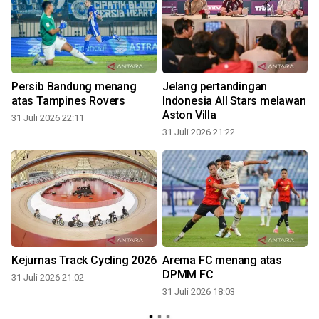
Persib Bandung menang
Jelang pertandingan
atas Tampines Rovers
Indonesia All Stars melawan
Aston Villa
31 Juli 2026 22:11
31 Juli 2026 21:22
3
Kejurnas Track Cycling 2026
Arema FC menang atas
DPMM FC
31 Juli 2026 21:02
31 Juli 2026 18:03
3