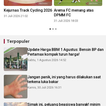
Kejurnas Track Cycling 2026
Arema FC menang atas
DPMM FC
31 Juli 2026 21:02
31 Juli 2026 18:03
3
Terpopuler
Update Harga BBM 1 Agustus: Bensin BP dan
Pertamax kompak turun harga!
Sabtu, 1 Agustus 2026 14:52
Jangan panik, ini yang harus dilakukan saat
terkena luka bakar
Kamis, 30 Juli 2026 16:31
Simak ini, peluang beasiswa banyak! minim