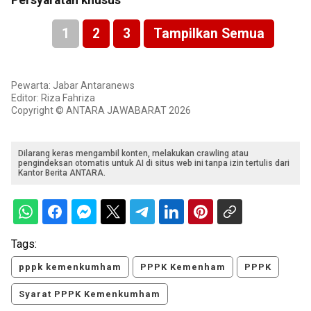
Persyaratan khusus
1
2
3
Tampilkan Semua
Pewarta: Jabar Antaranews
Editor: Riza Fahriza
Copyright © ANTARA JAWABARAT 2026
Dilarang keras mengambil konten, melakukan crawling atau
pengindeksan otomatis untuk AI di situs web ini tanpa izin tertulis dari
Kantor Berita ANTARA.
Tags:
pppk kemenkumham
PPPK Kemenham
PPPK
Syarat PPPK Kemenkumham