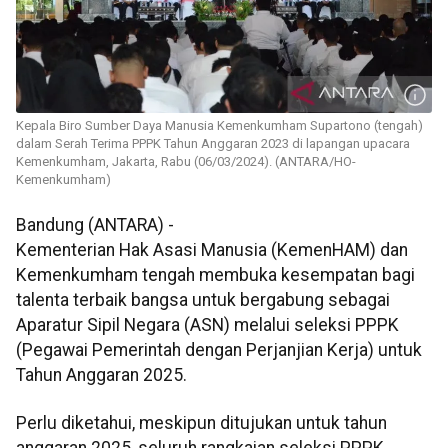
Kepala Biro Sumber Daya Manusia Kemenkumham Supartono (tengah)
dalam Serah Terima PPPK Tahun Anggaran 2023 di lapangan upacara
Kemenkumham, Jakarta, Rabu (06/03/2024). (ANTARA/HO-
Kemenkumham)
Bandung (ANTARA) -
Kementerian Hak Asasi Manusia (KemenHAM) dan
Kemenkumham tengah membuka kesempatan bagi
talenta terbaik bangsa untuk bergabung sebagai
Aparatur Sipil Negara (ASN) melalui seleksi PPPK
(Pegawai Pemerintah dengan Perjanjian Kerja) untuk
Tahun Anggaran 2025.
Perlu diketahui, meskipun ditujukan untuk tahun
anggaran 2025, seluruh rangkaian seleksi PPPK