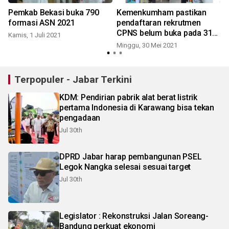
Pemkab Bekasi buka 790
Kemenkumham pastikan
formasi ASN 2021
pendaftaran rekrutmen
CPNS belum buka pada 31
Kamis, 1 Juli 2021
Mei
Minggu, 30 Mei 2021
Terpopuler - Jabar Terkini
KDM: Pendirian pabrik alat berat listrik
pertama Indonesia di Karawang bisa tekan
pengadaan
Jul 30th
DPRD Jabar harap pembangunan PSEL
Legok Nangka selesai sesuai target
Jul 30th
Legislator : Rekonstruksi Jalan Soreang-
Bandung perkuat ekonomi