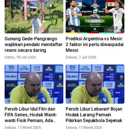
Gunung Gede-Pangrango
Prediksi Argentina vs Mesir:
wajibkan pendaki mendaftar
2 faktor ini perlu diwaspadai
resmi secara daring
Messi
Sabtu, 18 Juli 2026
Selasa, 7 Juli 2026
S
a
Persib Libur Idul Fitri dan
Persib Libur Lebaran! Bojan
n
FIFA Series, Hodak Wanti-
Hodak Larang Pemain
wanti Fisik Pemain, Ada
Pikirkan Sepakbola Sejenak
S
Apa?
Selasa, 17 Maret 2026
Selasa, 17 Maret 2026