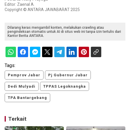
Editor: Zaenal A.
Copyright © ANTARA JAWABARAT 2025
Dilarang keras mengambil konten, melakukan crawling atau
pengindeksan otomatis untuk AI di situs web ini tanpa izin tertulis dari
Kantor Berita ANTARA.
Tags:
Pemprov Jabar
Pj Gubernur Jabar
Dedi Mulyadi
TPPAS Legoknangka
TPA Bantargebang
Terkait