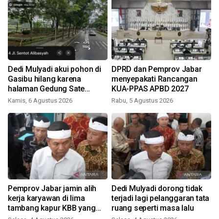
Dedi Mulyadi akui pohon di
DPRD dan Pemprov Jabar
Gasibu hilang karena
menyepakati Rancangan
halaman Gedung Sate
KUA-PPAS APBD 2027
ditata: Pohonnya kecil
Kamis, 6 Agustus 2026
Rabu, 5 Agustus 2026
Pemprov Jabar jamin alih
Dedi Mulyadi dorong tidak
kerja karyawan di lima
terjadi lagi pelanggaran tata
tambang kapur KBB yang
ruang seperti masa lalu
ditutup