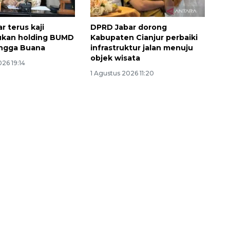
r terus kaji
DPRD Jabar dorong
kan holding BUMD
Kabupaten Cianjur perbaiki
angga Buana
infrastruktur jalan menuju
objek wisata
26 19:14
1 Agustus 2026 11:20