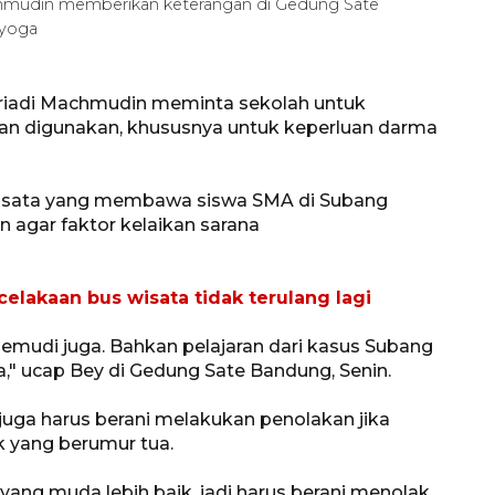
chmudin memberikan keterangan di Gedung Sate
ayoga
Triadi Machmudin meminta sekolah untuk
an digunakan, khususnya untuk keperluan darma
 wisata yang membawa siswa SMA di Subang
an agar faktor kelaikan sarana
celakaan bus wisata tidak terulang lagi
emudi juga. Bahkan pelajaran dari kasus Subang
a," ucap Bey di Gedung Sate Bandung, Senin.
 juga harus berani melakukan penolakan jika
k yang berumur tua.
yang muda lebih baik, jadi harus berani menolak