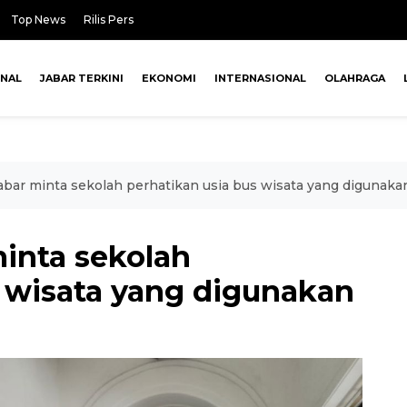
Top News
Rilis Pers
ONAL
JABAR TERKINI
EKONOMI
INTERNASIONAL
OLAHRAGA
abar minta sekolah perhatikan usia bus wisata yang digunaka
minta sekolah
s wisata yang digunakan