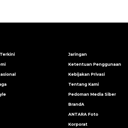
Terkini
Jaringan
omi
Ketentuan Penggunaan
nasional
Kebijakan Privasi
aga
Tentang Kami
yle
Pedoman Media Siber
BrandA
ANTARA Foto
Korporat