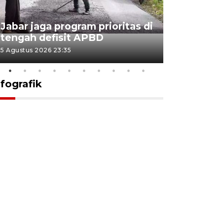
KSP past
Jabar jaga program prioritas di
Sekolah 
tengah defisit APBD
dimulai
5 Agustus 2026 23:35
5 Agustus 202
nfografik