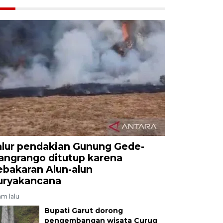
alur pendakian Gunung Gede-
angrango ditutup karena
ebakaran Alun-alun
uryakancana
am lalu
Bupati Garut dorong
pengembangan wisata Curug