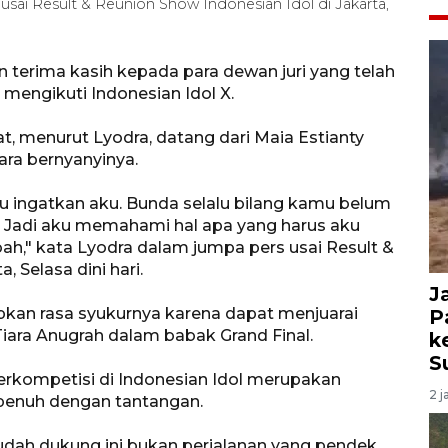
usai Result & Reunion Show Indonesian Idol di Jakarta,
terima kasih kepada para dewan juri yang telah
engikuti Indonesian Idol X.
gat, menurut Lyodra, datang dari Maia Estianty
ara bernyanyinya.
alu ingatkan aku. Bunda selalu bilang kamu belum
g. Jadi aku memahami hal apa yang harus aku
ah," kata Lyodra dalam jumpa pers usai Result &
, Selasa dini hari.
J
apkan rasa syukurnya karena dapat menjuarai
P
Tiara Anugrah dalam babak Grand Final.
k
S
rkompetisi di Indonesian Idol merupakan
2 j
penuh dengan tantangan.
udah dukung ini bukan perjalanan yang pendek