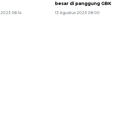
besar di panggung GBK
2023 08:14
13 Agustus 2023 08:00
Ekonomi triwulan II-2026
tumbuh 5,29 persen
2026-08-06 18:45:00