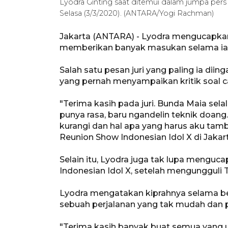
Lyodra Ginting saat ditemui dalam jumpa pers 
Selasa (3/3/2020). (ANTARA/Yogi Rachman)
Jakarta (ANTARA) - Lyodra mengucapkan 
memberikan banyak masukan selama ia m
Salah satu pesan juri yang paling ia diin
yang pernah menyampaikan kritik soal c
"Terima kasih pada juri. Bunda Maia sel
punya rasa, baru ngandelin teknik doan
kurangi dan hal apa yang harus aku tamb
Reunion Show Indonesian Idol X di Jakarta
Selain itu, Lyodra juga tak lupa menguc
Indonesian Idol X, setelah mengungguli 
Lyodra mengatakan kiprahnya selama be
sebuah perjalanan yang tak mudah dan 
"Terima kasih banyak buat semua yang 