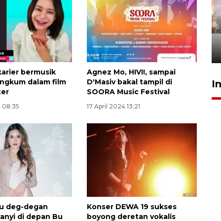
Pigai: Penangkapan begal
tetap kewenangan aparat
penegak hukum
29 Juli 2026 00:31
karier bermusik
Agnez Mo, HIVI!, sampai
angkum dalam film
D'Masiv bakal tampil di
I
er
SOORA Music Festival
4 08:35
17 April 2024 13:21
ku deg-degan
Konser DEWA 19 sukses
anyi di depan Bu
boyong deretan vokalis