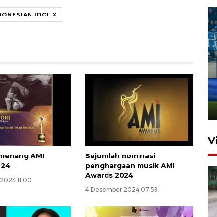
DONESIAN IDOL X
Penutupan latihan bela negara
dan manajerial SPPI di
Balikpapan
31 Juli 2026 18:01
V
emenang AMI
Sejumlah nominasi
024
penghargaan musik AMI
Awards 2024
2024 11:00
4 Desember 2024 07:59