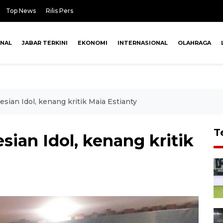
Top News
Rilis Pers
ONAL
JABAR TERKINI
EKONOMI
INTERNASIONAL
OLAHRAGA
esian Idol, kenang kritik Maia Estianty
T
sian Idol, kenang kritik