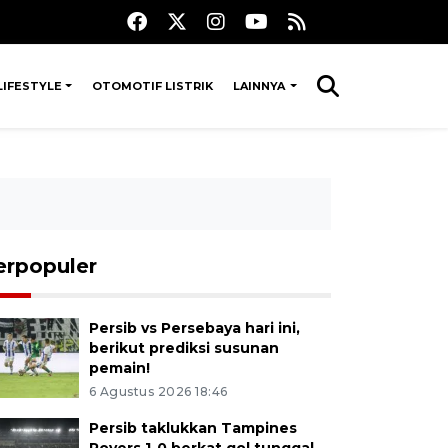
LIFESTYLE
OTOMOTIF LISTRIK
LAINNYA
erpopuler
Persib vs Persebaya hari ini,
berikut prediksi susunan
pemain!
6 Agustus 2026 18:46
Persib taklukkan Tampines