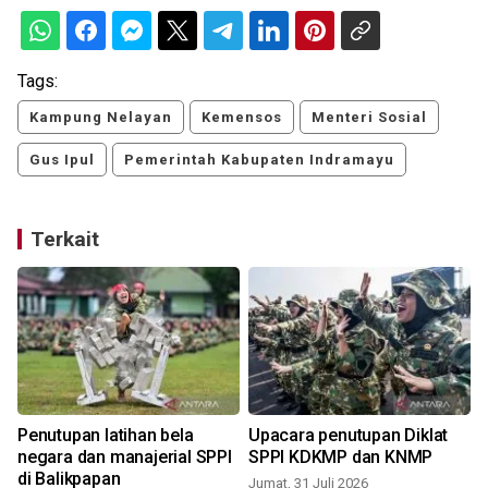
Tags:
Kampung Nelayan
Kemensos
Menteri Sosial
Gus Ipul
Pemerintah Kabupaten Indramayu
Terkait
i
Penutupan latihan bela
Upacara penutupan Diklat
negara dan manajerial SPPI
SPPI KDKMP dan KNMP
di Balikpapan
Jumat, 31 Juli 2026