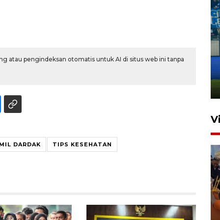
Penutupan latihan bela negara
g atau pengindeksan otomatis untuk AI di situs web ini tanpa
dan manajerial SPPI di
Balikpapan
31 Juli 2026 18:01
V
MIL DARDAK
TIPS KESEHATAN
Taklukkan DPMM FC, Persib