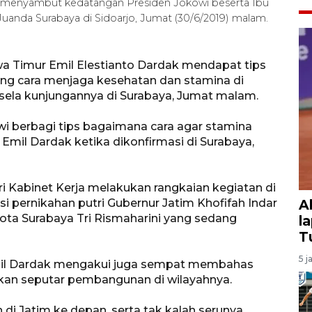
 menyambut kedatangan Presiden Jokowi beserta Ibu
 Juanda Surabaya di Sidoarjo, Jumat (30/6/2019) malam.
a Timur Emil Elestianto Dardak mendapat tips
ang cara menjaga kesehatan dan stamina di
sela kunjungannya di Surabaya, Jumat malam.
wi berbagi tips bagaimana cara agar stamina
 Emil Dardak ketika dikonfirmasi di Surabaya,
i Kabinet Kerja melakukan rangkaian kegiatan di
si pernikahan putri Gubernur Jatim Khofifah Indar
A
ta Surabaya Tri Rismaharini yang sedang
l
T
5 j
Emil Dardak mengakui juga sempat membahas
kan seputar pembangunan di wilayahnya.
i Jatim ke depan, serta tak kalah serunya