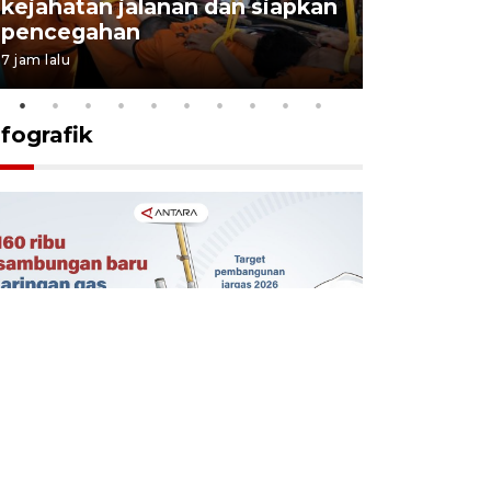
kejahatan jalanan dan siapkan
Jabar jag
pencegahan
tengah d
7 jam lalu
5 Agustus 202
nfografik