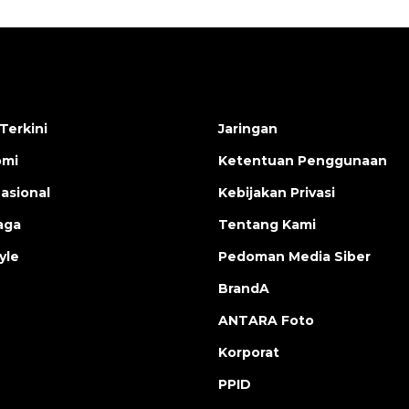
Terkini
Jaringan
omi
Ketentuan Penggunaan
nasional
Kebijakan Privasi
aga
Tentang Kami
yle
Pedoman Media Siber
BrandA
ANTARA Foto
Korporat
PPID