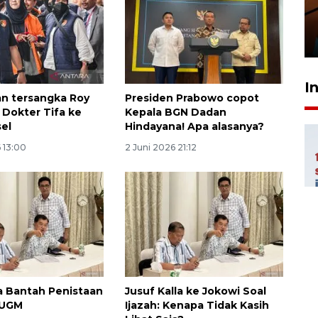
amankan tiket semifinal Piala
Presiden
29 Juli 2026 01:36
I
n tersangka Roy
Presiden Prabowo copot
 Dokter Tifa ke
Kepala BGN Dadan
sel
Hindayana! Apa alasanya?
 13:00
2 Juni 2026 21:12
la Bantah Penistaan
Jusuf Kalla ke Jokowi Soal
 UGM
Ijazah: Kenapa Tidak Kasih