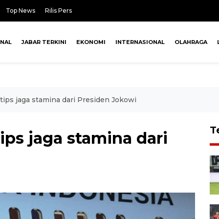
Top News
Rilis Pers
ONAL
JABAR TERKINI
EKONOMI
INTERNASIONAL
OLAHRAGA
tips jaga stamina dari Presiden Jokowi
T
ips jaga stamina dari