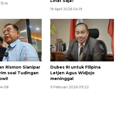
Lihat Saja?
 15:14
19 April 2026 04:19
an Rismon Sianipar
Dubes RI untuk Filipina
rim soal Tudingan
Letjen Agus Widjojo
owi!
meninggal
Ekonomi triwulan II-2026
 14:08
9 Februari 2026 09:22
tumbuh 5,29 persen
2026-08-06 18:45:00