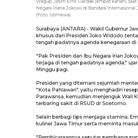
Wagub Jatim Emil Dardak (empat kanan) saat
Negara Iriana Jokowi di Bandara Internasional
(Foto Istimewa)
Surabaya (ANTARA) - Wakil Gubernur Jaw
khusus dari Presiden Joko Widodo tent
tengah padatnya agenda kenegaraan di 
"Pak Presiden dan Ibu Negara Irian Joko
terjaga di tengah padatnya agenda," ujar
Minggu pagi.
Presiden yang ditemani sejumlah menter
"Kota Pahlawan", yaitu menghadiri resep
Parawansa, kemudian menjenguk Wali Ko
terbaring sakit di RSUD dr Soetomo.
Selain berbagi tips menjaga stamina, 
kuliner Jawa Timur serta meminta masu
"Pembicaraannya seputar pembangunan d