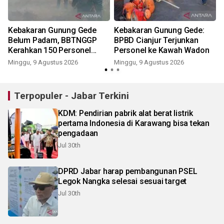
Kebakaran Gunung Gede
Kebakaran Gunung Gede:
Belum Padam, BBTNGGP
BPBD Cianjur Terjunkan
Kerahkan 150 Personel
Personel ke Kawah Wadon
Tambahan
Minggu, 9 Agustus 2026
Minggu, 9 Agustus 2026
Terpopuler - Jabar Terkini
KDM: Pendirian pabrik alat berat listrik
pertama Indonesia di Karawang bisa tekan
pengadaan
Jul 30th
DPRD Jabar harap pembangunan PSEL
Legok Nangka selesai sesuai target
Jul 30th