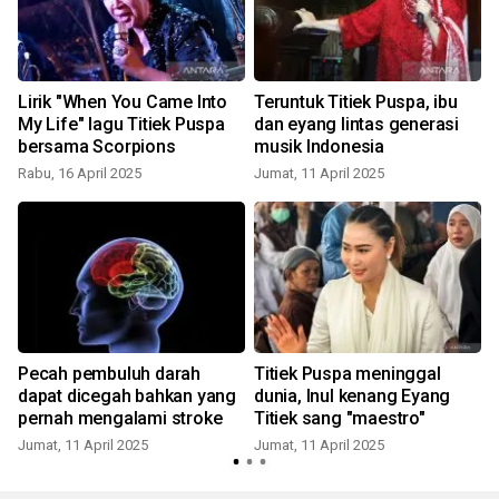
Lirik "When You Came Into
Teruntuk Titiek Puspa, ibu
My Life" lagu Titiek Puspa
dan eyang lintas generasi
bersama Scorpions
musik Indonesia
Rabu, 16 April 2025
Jumat, 11 April 2025
J
Pecah pembuluh darah
Titiek Puspa meninggal
dapat dicegah bahkan yang
dunia, Inul kenang Eyang
pernah mengalami stroke
Titiek sang "maestro"
J
Jumat, 11 April 2025
Jumat, 11 April 2025