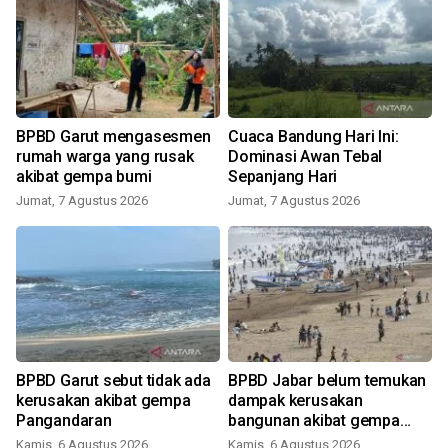
n
BPBD Garut mengasesmen
Cuaca Bandung Hari Ini:
rumah warga yang rusak
Dominasi Awan Tebal
akibat gempa bumi
Sepanjang Hari
Jumat, 7 Agustus 2026
Jumat, 7 Agustus 2026
BPBD Garut sebut tidak ada
BPBD Jabar belum temukan
kerusakan akibat gempa
dampak kerusakan
Pangandaran
bangunan akibat gempa
Pangandaran
Kamis, 6 Agustus 2026
Kamis, 6 Agustus 2026