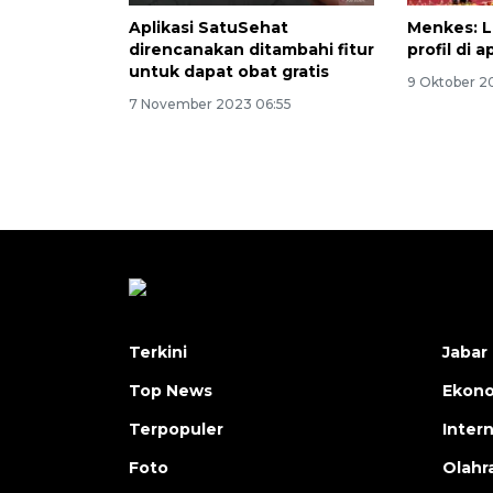
Aplikasi SatuSehat
Menkes: L
direncanakan ditambahi fitur
profil di
untuk dapat obat gratis
9 Oktober 2
7 November 2023 06:55
Terkini
Jabar 
Top News
Ekon
Terpopuler
Inter
Foto
Olahr