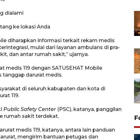
ng dialami
tang ke lokasi Anda
le diharapkan informasi terkait rekam medis
erintegrasi, mulai dari layanan ambulans di pra-
it, dan antar rumah sakit,” ujarnya.
arurat medis 119 dengan SATUSEHAT Mobile
 tanggap darurat medis.
yarakat di seluruh kabupaten dan kota di
rat 119.
ki
Public Safety Center
(PSC), katanya, panggilan
e rumah sakit terdekat.
F
rurat medis 119, katanya, antara lain panduan
darurat, mengirim bantuan petugas dan