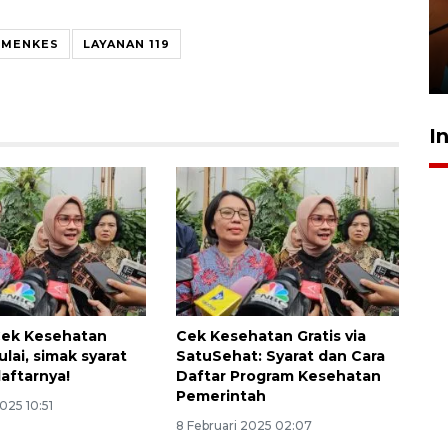
amankan tiket semifinal Piala
Presiden
EMENKES
LAYANAN 119
29 Juli 2026 01:36
I
Cek Kesehatan
Cek Kesehatan Gratis via
ulai, simak syarat
SatuSehat: Syarat dan Cara
daftarnya!
Daftar Program Kesehatan
Pemerintah
025 10:51
8 Februari 2025 02:07