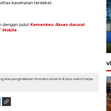
ilitas kesehatan terdekat.
m dengan judul:
Kemenkes: Akses darurat
Penutupan latihan bela negara
T Mobile
dan manajerial SPPI di
Balikpapan
31 Juli 2026 18:01
V
g atau pengindeksan otomatis untuk AI di situs web ini tanpa
Taklukkan DPMM FC, Persib