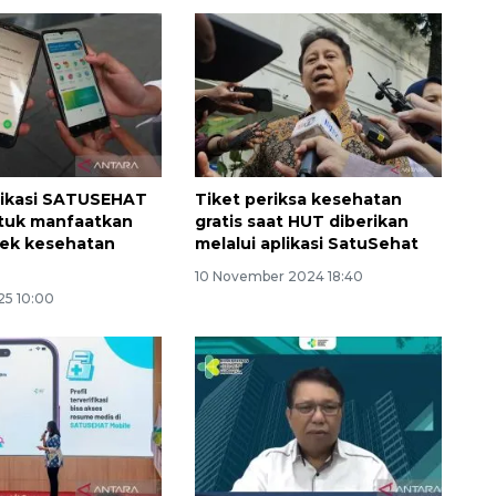
likasi SATUSEHAT
Tiket periksa kesehatan
tuk manfaatkan
gratis saat HUT diberikan
cek kesehatan
melalui aplikasi SatuSehat
10 November 2024 18:40
025 10:00
SPHP jaga harga beras
2026-08-08 06:00:00