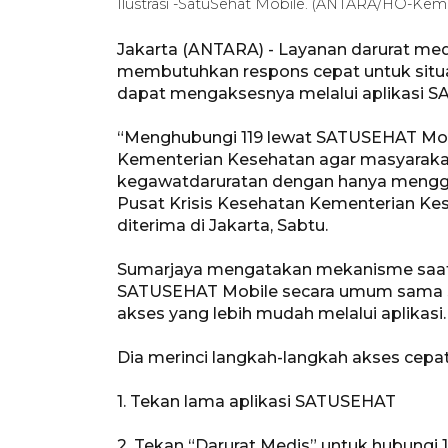
Ilustrasi -SatuSehat Mobile. (ANTARA/HO-Kem
Jakarta (ANTARA) - Layanan darurat med
membutuhkan respons cepat untuk situas
dapat mengaksesnya melalui aplikasi S
“Menghubungi 119 lewat SATUSEHAT Mobi
Kementerian Kesehatan agar masyarak
kegawatdaruratan dengan hanya menggun
Pusat Krisis Kesehatan Kementerian Ke
diterima di Jakarta, Sabtu.
Sumarjaya mengatakan mekanisme saat 
SATUSEHAT Mobile secara umum sama se
akses yang lebih mudah melalui aplikasi.
Dia merinci langkah-langkah akses cepa
1. Tekan lama aplikasi SATUSEHAT
2. Tekan “Darurat Medis” untuk hubungi 1