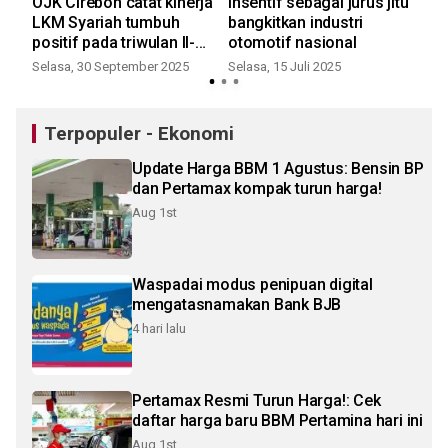
n
OJK Cirebon catat kinerja
Insentif sebagai jurus jitu
Pro
ial
LKM Syariah tumbuh
bangkitkan industri
Ren
positif pada triwulan II-
otomotif nasional
ter
2025
ik
Selasa, 30 September 2025
Selasa, 15 Juli 2025
Kam
Terpopuler - Ekonomi
Update Harga BBM 1 Agustus: Bensin BP
dan Pertamax kompak turun harga!
Aug 1st
Waspadai modus penipuan digital
mengatasnamakan Bank BJB
4 hari lalu
Pertamax Resmi Turun Harga!: Cek
daftar harga baru BBM Pertamina hari ini
Aug 1st