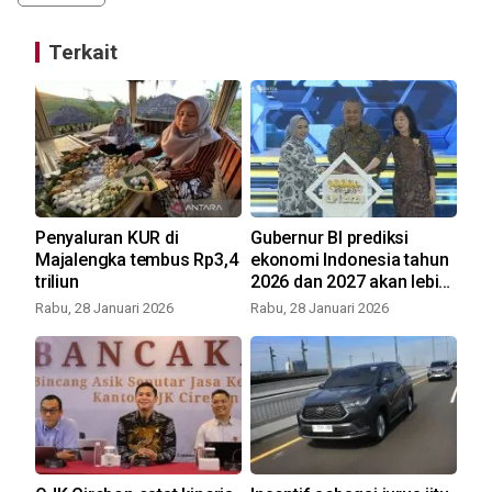
Terkait
rja
Penyaluran KUR di
Gubernur BI prediksi
Sp
da
Majalengka tembus Rp3,4
ekonomi Indonesia tahun
bu
triliun
2026 dan 2027 akan lebih
pe
baik
In
Rabu, 28 Januari 2026
Rabu, 28 Januari 2026
Jum