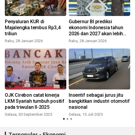
Penyaluran KUR di
Gubernur BI prediksi
Majalengka tembus Rp3,4
ekonomi Indonesia tahun
triliun
2026 dan 2027 akan lebih
baik
Rabu, 28 Januari 2026
Rabu, 28 Januari 2026
J
OJK Cirebon catat kinerja
Insentif sebagai jurus jitu
LKM Syariah tumbuh positif
bangkitkan industri otomotif
pada triwulan II-2025
nasional
Selasa, 30 September 2025
Selasa, 15 Juli 2025
Terpopuler - Ekonomi