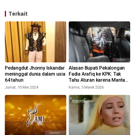
Terkait
Pedangdut Jhonny Iskandar
Alasan Bupati Pekalongan
meninggal dunia dalam usia
Fadia Arafiq ke KPK: Tak
64 tahun
Tahu Aturan karena Mantan
Pedangdut
Jumat, 10 Mei 2024
Kamis, 5 Maret 2026
S