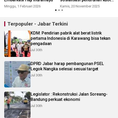
haji 2026
Minggu, 1 Februari 2026
Kamis, 20 November 2025
R
Terpopuler - Jabar Terkini
KDM: Pendirian pabrik alat berat listrik
pertama Indonesia di Karawang bisa tekan
pengadaan
Jul 30th
DPRD Jabar harap pembangunan PSEL
Legok Nangka selesai sesuai target
Jul 30th
Legislator : Rekonstruksi Jalan Soreang-
Bandung perkuat ekonomi
Jul 30th