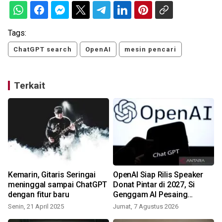
Tags:
ChatGPT search
OpenAI
mesin pencari
Terkait
a
Kemarin, Gitaris Seringai
OpenAI Siap Rilis Speaker
meninggal sampai ChatGPT
Donat Pintar di 2027, Si
dengan fitur baru
Genggam AI Pesaing
Google & Amazon!
Senin, 21 April 2025
Jumat, 7 Agustus 2026
S