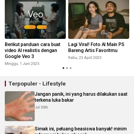
Berikut panduan cara buat
Lagi Viral! Foto AI Main PS
video AI realistis dengan
Bareng Artis Favoritmu
Google Veo 3
Rabu, 23 April 2025
Minggu, 1 Juni 2025
S
Terpopuler - Lifestyle
Jangan panik, ini yang harus dilakukan saat
terkena luka bakar
Jul 30th
Simak ini, peluang beasiswa banyak! minim