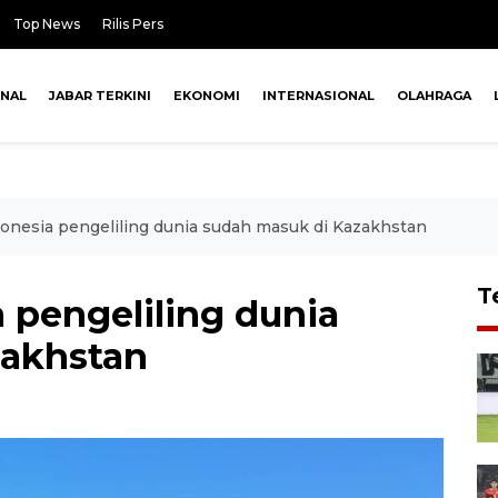
Top News
Rilis Pers
ONAL
JABAR TERKINI
EKONOMI
INTERNASIONAL
OLAHRAGA
onesia pengeliling dunia sudah masuk di Kazakhstan
T
 pengeliling dunia
zakhstan