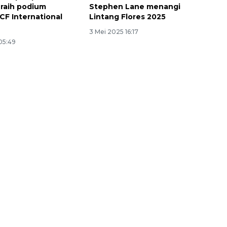
 raih podium
Stephen Lane menangi
CF International
Lintang Flores 2025
p
3 Mei 2025 16:17
05:49
160 ribu sambungan baru
jaringan gas 2026
2026-08-07 18:00:00