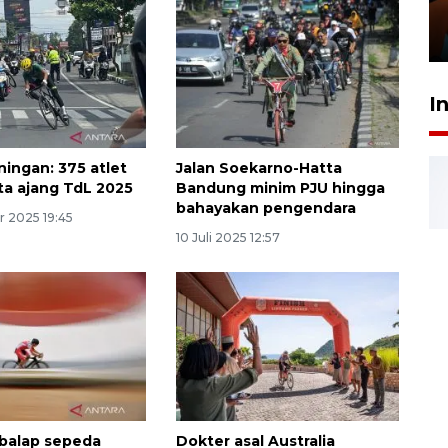
Presiden
29 Juli 2026 01:36
I
ningan: 375 atlet
Jalan Soekarno-Hatta
rta ajang TdL 2025
Bandung minim PJU hingga
bahayakan pengendara
r 2025 19:45
10 Juli 2025 12:57
 balap sepeda
Dokter asal Australia