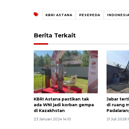
KBRI ASTANA
PESEPEDA
INDONESI
Berita Terkait
KBRI Astana pastikan tak
Jabar ter
ada WNI jadi korban gempa
di ruang mi
di Kazakhstan
Padalaran
23 Januari 2024 14:10
21 Juli 2026 