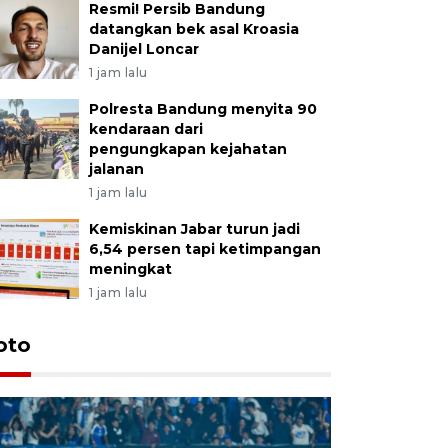
Resmi! Persib Bandung
datangkan bek asal Kroasia
Danijel Loncar
1 jam lalu
Polresta Bandung menyita 90
kendaraan dari
pengungkapan kejahatan
jalanan
1 jam lalu
Kemiskinan Jabar turun jadi
6,54 persen tapi ketimpangan
meningkat
1 jam lalu
oto