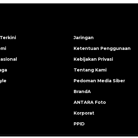
Terkini
Jaringan
omi
Ketentuan Penggunaan
nasional
Kebijakan Privasi
aga
Tentang Kami
yle
Pedoman Media Siber
BrandA
ANTARA Foto
Korporat
PPID