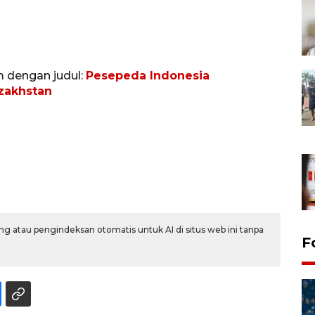
m dengan judul:
Pesepeda Indonesia
azakhstan
g atau pengindeksan otomatis untuk AI di situs web ini tanpa
F