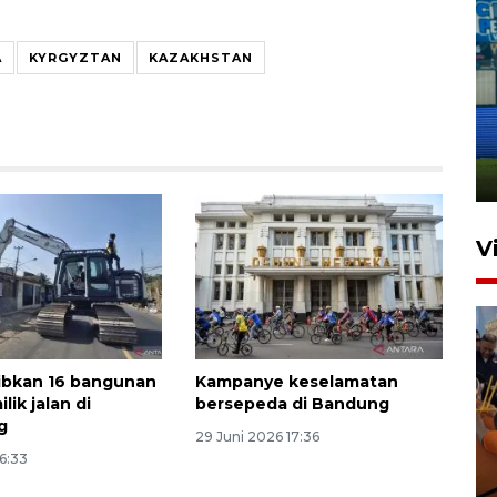
A
KYRGYZTAN
KAZAKHSTAN
Penutupan latihan bela negara
dan manajerial SPPI di
Balikpapan
31 Juli 2026 18:01
V
tibkan 16 bangunan
Kampanye keselamatan
lik jalan di
bersepeda di Bandung
g
29 Juni 2026 17:36
Taklukkan DPMM FC, Persib
16:33
amankan tiket semifinal Piala