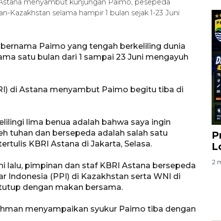
i Astana menyambut kunjungan Paimo, pesepeda
-Kazakhstan selama hampir 1 bulan sejak 1-23 Juni
 bernama Paimo yang tengah berkeliling dunia
ama satu bulan dari 1 sampai 23 Juni mengayuh
I) di Astana menyambut Paimo begitu tiba di
ilingi lima benua adalah bahwa saya ingin
eh tuhan dan bersepeda adalah salah satu
P
rtulis KBRI Astana di Jakarta, Selasa.
L
2 m
ni lalu, pimpinan dan staf KBRI Astana bersepeda
 Indonesia (PPI) di Kazakhstan serta WNI di
 ditutup dengan makan bersama.
achman menyampaikan syukur Paimo tiba dengan