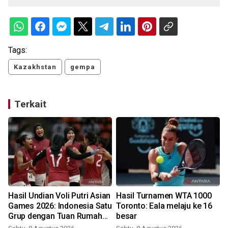
Tags:
Kazakhstan
gempa
Terkait
Hasil Undian Voli Putri Asian
Hasil Turnamen WTA 1000
m
Games 2026: Indonesia Satu
Toronto: Eala melaju ke 16
Grup dengan Tuan Rumah
besar
Jepang