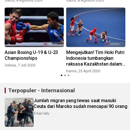
Sabtu, 8 Agustus 2026
Sabtu, 8 Agustus 2026
K
Asian Boxing U-19 & U-23
Mengejutkan! Tim Hoki Putri
Championships
Indonesia tumbangkan
raksasa Kazakhstan dalam
Selasa, 7 Juli 2026
kualifikasi Asian Games
Kamis, 23 April 2026
R
Terpopuler - Internasional
Jumlah migran yang tewas saat masuki
Ceuta dari Maroko sudah mencapai 90 orang
6 hari lalu