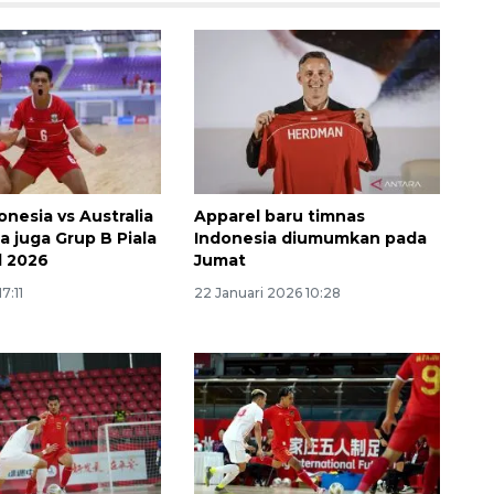
onesia vs Australia
Apparel baru timnas
a juga Grup B Piala
Indonesia diumumkan pada
l 2026
Jumat
7:11
22 Januari 2026 10:28
160 ribu sambungan baru
jaringan gas 2026
2026-08-07 18:00:00