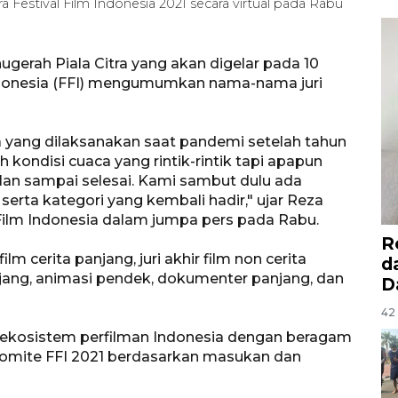
Festival Film Indonesia 2021 secara virtual pada Rabu
gerah Piala Citra yang akan digelar pada 10
ndonesia (FFI) mengumumkan nama-nama juri
ua yang dilaksanakan saat pandemi setelah tahun
kondisi cuaca yang rintik-rintik tapi apapun
jalan sampai selesai. Kami sambut dulu ada
 serta kategori yang kembali hadir," ujar Reza
Film Indonesia dalam jumpa pers pada Rabu.
R
ilm cerita panjang, juri akhir film non cerita
d
njang, animasi pendek, dokumenter panjang, dan
D
42 
 ekosistem perfilman Indonesia dengan beragam
h Komite FFI 2021 berdasarkan masukan dan