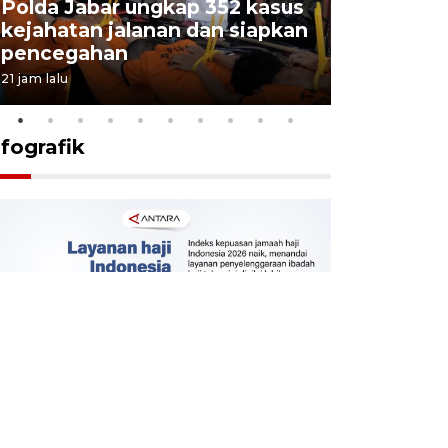
Polda Jabar ungkap 352 kasus
kejahatan jalanan dan siapkan
Jabar jag
pencegahan
tengah d
21 jam lalu
5 Agustus 202
nfografik