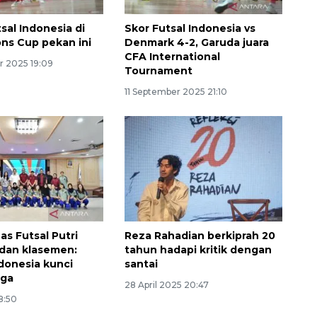
sal Indonesia di
Skor Futsal Indonesia vs
ons Cup pekan ini
Denmark 4-2, Garuda juara
CFA International
r 2025 19:09
Tournament
11 September 2025 21:10
as Futsal Putri
Reza Rahadian berkiprah 20
a dan klasemen:
tahun hadapi kritik dengan
donesia kunci
santai
iga
28 April 2025 20:47
18:50