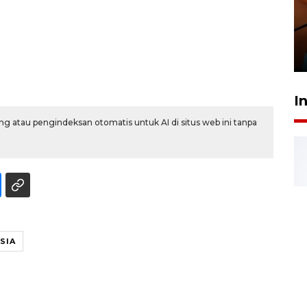
Taklukkan DPMM FC, Persib
amankan tiket semifinal Piala
Presiden
29 Juli 2026 01:36
I
g atau pengindeksan otomatis untuk AI di situs web ini tanpa
SIA