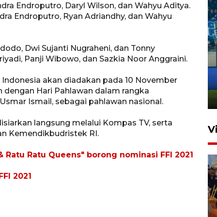
andra Endroputro, Daryl Wilson, dan Wahyu Aditya.
andra Endroputro, Ryan Adriandhy, dan Wahyu
Widodo, Dwi Sujanti Nugraheni, dan Tonny
 Hariyadi, Panji Wibowo, dan Sazkia Noor Anggraini.
Penutupan latihan bela negara
dan manajerial SPPI di
lm Indonesia akan diadakan pada 10 November
Balikpapan
tan dengan Hari Pahlawan dalam rangka
31 Juli 2026 18:01
smar Ismail, sebagai pahlawan nasional.
isiarkan langsung melalui Kompas TV, serta
V
dan Kemendikbudristek RI.
 & Ratu Ratu Queens" borong nominasi FFI 2021
FFI 2021