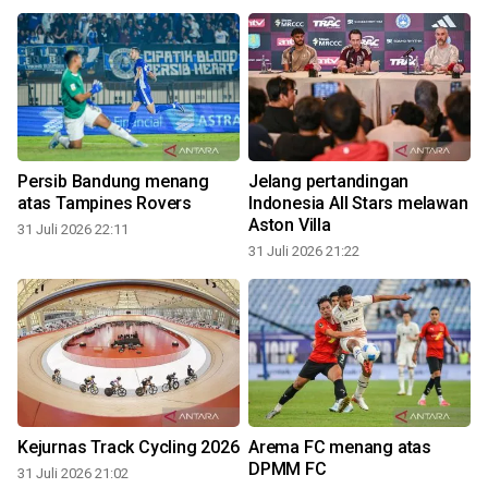
Persib Bandung menang
Jelang pertandingan
atas Tampines Rovers
Indonesia All Stars melawan
Aston Villa
31 Juli 2026 22:11
31 Juli 2026 21:22
3
Kejurnas Track Cycling 2026
Arema FC menang atas
DPMM FC
31 Juli 2026 21:02