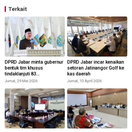
Terkait
DPRD Jabar minta gubernur
DPRD Jabar incar kenaikan
bentuk tim khusus
setoran Jatinangor Golf ke
tindaklanjuti 83
kas daerah
J
rekomendasi atas kinerja
Jumat, 29 Mei 2026
Jumat, 10 April 2026
gubernur tahun 2025